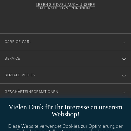
för
Form
LESEN SIE DAZU AUCH UNSERE
att
DATENSCHUTZVERORDNUNG
du
anmälde
dig
till
CARE OF CARL
vårt
nyhetsbrev!
SERVICE
SOZIALE MEDIEN
GESCHÄFTSINFORMATIONEN
Vielen Dank für Ihr Interesse an unserem
Webshop!
STILBERATUNG
Diese Website verwendet Cookies zur Optimierung der
Benötigen Sie Hilfe bei der Suche nach Ihrem persönlichen Stil?