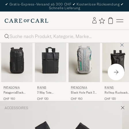
✔
Gratis-Express-Versand ab 300 CHF
✔
Kostenlose Rücksendung
✔
Schnelle Lieferung
Suche
RAINS
PATAGONIA
RAINS
PATAGONIA
Rolltop Rucksack
PatagoniaBlack
2 Way Tote
Black Hole Pack 25L
Black
Hole Pack 25LBlack
Backpack Black
Birch White
CHF 120
CHF 150
CHF 120
CHF 150
ACCESSOIRES