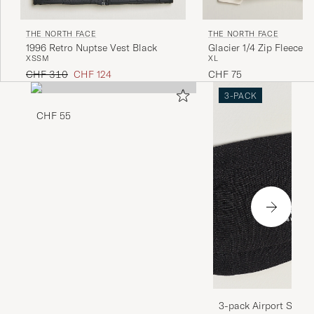
THE NORTH FACE
THE NORTH FACE
1996 Retro Nuptse Vest Black
Glacier 1/4 Zip Fleece 
XS
S
M
XL
Regulärer Preis
Reduzierter Preis
CHF 310
CHF 124
CHF 75
3-PACK
CHF 55
3-pack Airport Socks