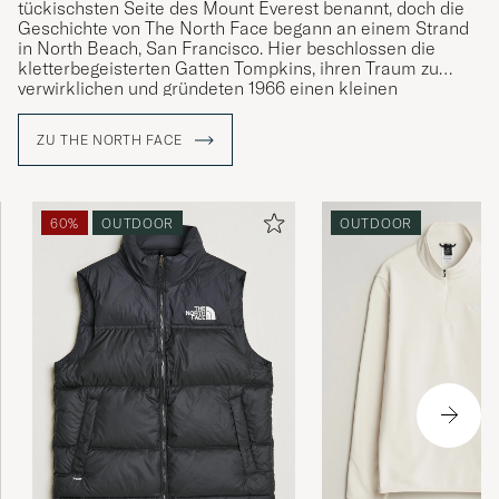
tückischsten Seite des Mount Everest benannt, doch die
Geschichte von The North Face begann an einem Strand
in North Beach, San Francisco. Hier beschlossen die
kletterbegeisterten Gatten Tompkins, ihren Traum zu
verwirklichen und gründeten 1966 einen kleinen
Kletterladen.
ZU THE NORTH FACE
Das Unternehmen bietet heute eine umfassende
Kollektion an Funktionsbekleidung, Ausrüstung und
Schuhen an, die sich sowohl für das Gelände als auch für
die städtische Umgebung eignet.
60%
OUTDOOR
OUTDOOR