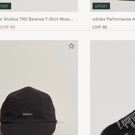
PORT
SPORT
l Studios TKO Balance T-Shirt Moss
adidas Performance A
Black
Preis
Reduzierter Preis
CHF 60
CHF 65