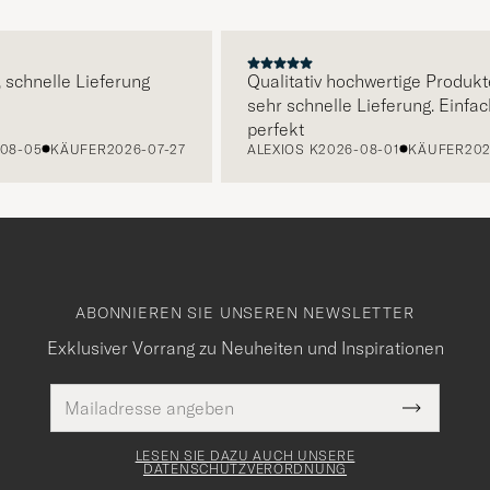
E
nelle Lieferung
Qualitativ hochwertige Produkte un
sehr schnelle Lieferung. Einfach
perfekt
5
KÄUFER
2026-07-27
ALEXIOS K
2026-08-01
KÄUFER
2026-07
ABONNIEREN SIE UNSEREN NEWSLETTER
Exklusiver Vorrang zu Neuheiten und Inspirationen
E-
Pflichtfeld
Mail
Submit
Adresse
Newslette
Form
LESEN SIE DAZU AUCH UNSERE
DATENSCHUTZVERORDNUNG