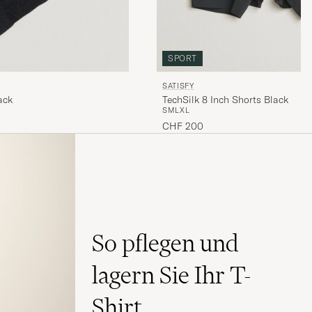
SPORT
SATISFY
ack
TechSilk 8 Inch Shorts Black
S
M
L
XL
CHF 200
So pflegen und
lagern Sie Ihr T-
Shirt