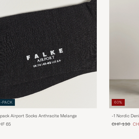
3-PACK
60%
pack Airport Socks Anthracite Melange
-1 Nordic Den
Regulärer Pre
Red
HF 65
CHF 130
CH