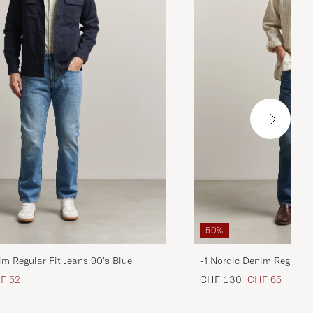
50%
im Regular Fit Jeans 90's Blue
-1 Nordic Denim Regular 
is
uzierter Preis
Regulärer Preis
Reduzierter Pre
F 52
CHF 130
CHF 65