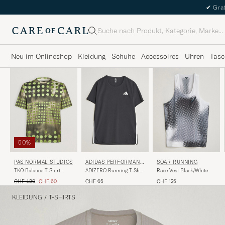
✔
Grat
Suche
Neu im Onlineshop
Kleidung
Schuhe
Accessoires
Uhren
Tasc
50%
PAS NORMAL STUDIOS
ADIDAS PERFORMANC
SOAR RUNNING
E
TKO Balance T-Shirt
ADIZERO Running T-Shirt
Race Vest Black/White
Moss Green
Black
Regulärer Preis
Reduzierter Preis
CHF 120
CHF 60
CHF 65
CHF 125
KLEIDUNG
/
T-SHIRTS