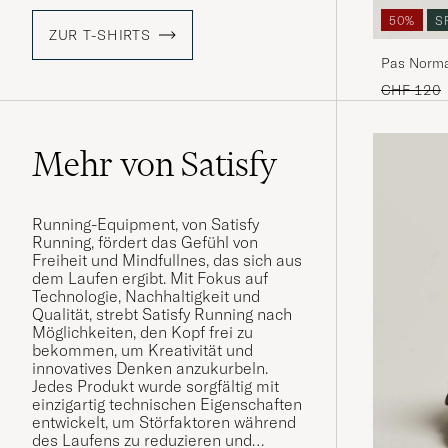
50%
S
ZUR T-SHIRTS
Pas Norma
Green
Regulärer 
CHF 120
Mehr von Satisfy
Running-Equipment, von Satisfy
Running, fördert das Gefühl von
Freiheit und Mindfullnes, das sich aus
dem Laufen ergibt. Mit Fokus auf
Technologie, Nachhaltigkeit und
Qualität, strebt Satisfy Running nach
Möglichkeiten, den Kopf frei zu
bekommen, um Kreativität und
innovatives Denken anzukurbeln.
Jedes Produkt wurde sorgfältig mit
einzigartig technischen Eigenschaften
entwickelt, um Störfaktoren während
des Laufens zu reduzieren und