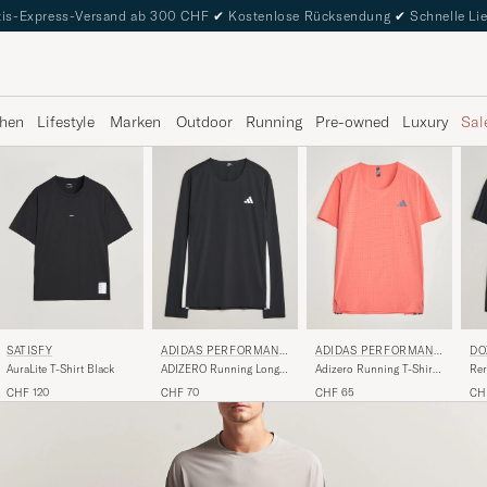
is-Express-Versand ab 300 CHF
✔
Kostenlose Rücksendung
✔
Schnelle Li
hen
Lifestyle
Marken
Outdoor
Running
Pre-owned
Luxury
Sal
SATISFY
ADIDAS PERFORMANC
ADIDAS PERFORMANC
DO
E
E
AuraLite T-Shirt Black
ADIZERO Running Long
Adizero Running T-Shirt
Rer
Sleeve T-Shirt Black
Red
Shi
CHF 120
CHF 70
CHF 65
CH