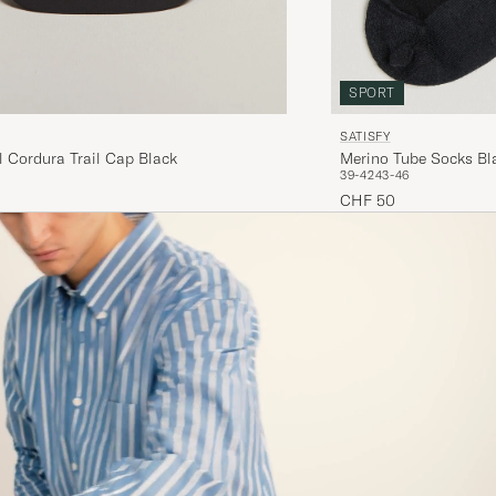
SPORT
SATISFY
 Cordura Trail Cap Black
Merino Tube Socks Bl
39-42
43-46
CHF 50