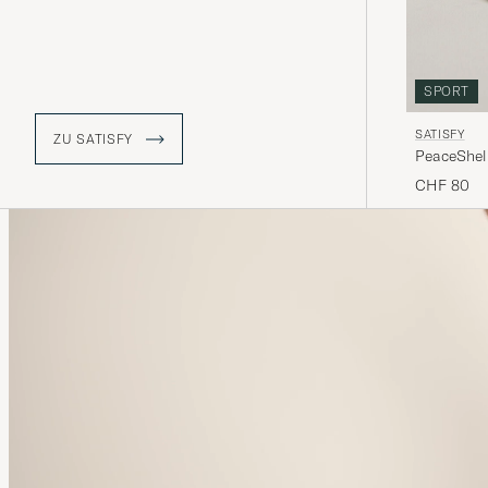
stattdessen zu ermöglichen, sich auf
der ständigen Suche nach Erfolg, auf
das Wesentliche zu konzentrieren.
Ihre ikonischen Laufshorts sind, dank
ihres superleichten Materials, zu
SPORT
einem unverzichtbaren Lauf-Essential
geworden.
SATISFY
ZU SATISFY
PeaceShell
CHF 80