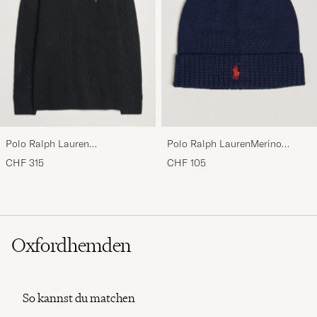
Polo Ralph Lauren
Polo Ralph LaurenMerino
Wool/Cashmere Cable Half Zip
BeanieHunter Navy
CHF 315
CHF 105
Polo Black
Oxfordhemden
So kannst du matchen