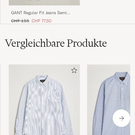
GANT Regular Fit Jeans Semi
Light Blue Worn In
Regulärer Preis
Reduzierter Preis
CHF 155
CHF 77,50
Vergleichbare
Produkte