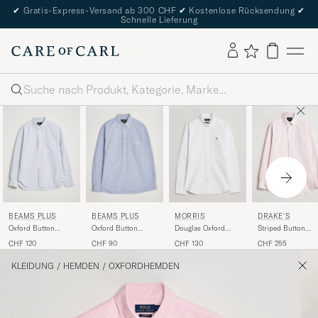
✔
Gratis-Express-Versand ab 300 CHF
✔
Kostenlose Rücksendung
✔
Schnelle Lieferung
Suche
BEAMS PLUS
BEAMS PLUS
MORRIS
DRAKE'S
Oxford Button
Oxford Button
Douglas Oxford
Striped Button
Down Shirt Blue
Down Shirt Light
Shirt White
Down Oxford Shirt
CHF 120
CHF 90
CHF 130
CHF 255
Stripe
Blue
Pink
KLEIDUNG
/
HEMDEN
/
OXFORDHEMDEN