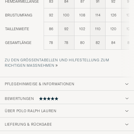
HEMDÄRMELLÄNGE
83
84
87
91
92
95
BRUSTUMFANG
92
100
108
114
126
132
TAILLENWEITE
86
92
102
110
120
128
GESAMTLÄNGE
78
78
80
82
84
87
ZU DEN GRÖSSENTABELLEN UND HILFESTELLUNG ZUM R
»
ICHTIGEN MASSNEHMEN
PFLEGEHINWEISE & INFORMATIONEN
BEWERTUNGEN
ÜBER POLO RALPH LAUREN
Fornøyd med varen.
LIEFERUNG & RÜCKGABE
SANAZ H
GEKAUFT AM AUF CAREOFCARL.NO