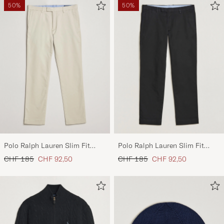
50%
50%
Polo Ralph Lauren Slim Fit
Polo Ralph Lauren Slim Fit
Stretch Chinos Beige
Stretch Chinos Black
Regulärer Preis
Reduzierter Preis
Regulärer Preis
Reduzierter Preis
CHF 185
CHF 92,50
CHF 185
CHF 92,50