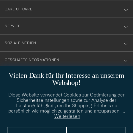
till
CARE OF CARL
vårt
nyhetsbrev!
SERVICE
SOZIALE MEDIEN
GESCHÄFTSINFORMATIONEN
Vielen Dank für Ihr Interesse an unserem
Webshop!
STILBERATUNG
Diese Website verwendet Cookies zur Optimierung der
Benötigen Sie Hilfe bei der Suche nach Ihrem persönlichen Stil?
Sicherheitseinstellungen sowie zur Analyse der
Wenden Sie sich an uns, wir helfen Ihnen gerne weiter!
Leistungsfähigkeit, um Ihr Shopping-Erlebnis so
info@careofcarl.de
persönlich wie möglich zu gestalten und anzupassen.
…
STILBERATUNG
Weiterlesen