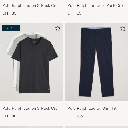
Polo Ralph Lauren 3-Pack Crew
Polo Ralph Lauren 3-Pack Crew
Neck T-Shirt Black
Neck T-Shirt Navy/Light
CHF 85
CHF 85
Navy/Elite Blue
3-PACK
Polo Ralph Lauren 3-Pack Crew
Polo Ralph Lauren Slim Fit
Neck T-Shirt
Stretch Chinos Aviator Navy
CHF 80
CHF 185
White/Black/Andover Heather