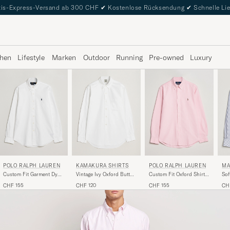
is-Express-Versand ab 300 CHF
✔
Kostenlose Rücksendung
✔
Schnelle Li
hen
Lifestyle
Marken
Outdoor
Running
Pre-owned
Luxury
POLO RALPH LAUREN
KAMAKURA SHIRTS
POLO RALPH LAUREN
MA
Custom Fit Garment Dyed
Vintage Ivy Oxford Button
Custom Fit Oxford Shirt
Sof
Oxford Shirt White
Down Shirt White
Pink
Shi
CHF 155
CHF 120
CHF 155
CH