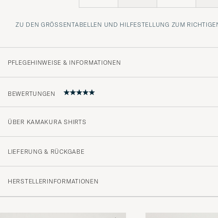
ZU DEN GRÖSSENTABELLEN UND HILFESTELLUNG ZUM RICHTIGEN
PFLEGEHINWEISE & INFORMATIONEN
BEWERTUNGEN
ÜBER KAMAKURA SHIRTS
hyvä hinta/laatusuhde
PEKKA S
GEKAUFT AM AUF CAREOFCARL.FI
LIEFERUNG & RÜCKGABE
HERSTELLERINFORMATIONEN