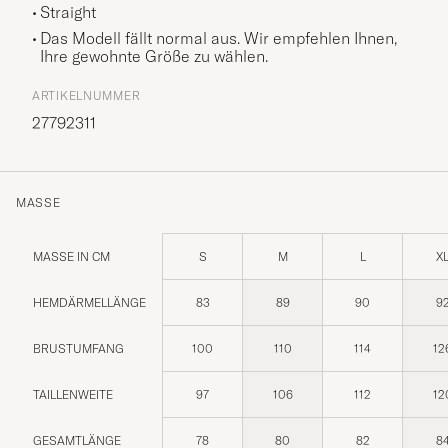
Straight
Das Modell fällt normal aus. Wir empfehlen Ihnen,
Ihre gewohnte Größe zu wählen.
ARTIKELNUMMER
27792311
MASSE
MASSE IN CM
S
M
L
X
HEMDÄRMELLÄNGE
83
89
90
9
BRUSTUMFANG
100
110
114
12
TAILLENWEITE
97
106
112
12
GESAMTLÄNGE
78
80
82
8