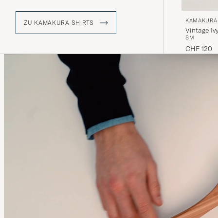
gegründet. Der Stil des Labels
orientiert sich an der amerikanischen
KAMAKURA 
Ivy-League-Mode der 60er Jahre.
ZU KAMAKURA SHIRTS
Vintage Iv
S
M
CHF 120