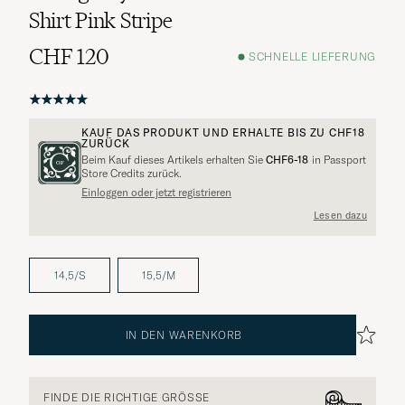
Shirt Pink Stripe
CHF 120
SCHNELLE LIEFERUNG
KAUF DAS PRODUKT UND ERHALTE BIS ZU
CHF18
ZURÜCK
Beim Kauf dieses Artikels erhalten Sie
CHF6-18
in Passport
Store Credits zurück.
Einloggen oder jetzt registrieren
Lesen dazu
14,5/S
15,5/M
IN DEN WARENKORB
FINDE DIE RICHTIGE GRÖSSE