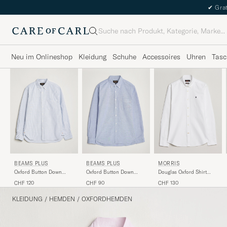
✔
Grat
Suche
Neu im Onlineshop
Kleidung
Schuhe
Accessoires
Uhren
Tasc
BEAMS PLUS
BEAMS PLUS
MORRIS
Oxford Button Down
Oxford Button Down
Douglas Oxford Shirt
Shirt Blue Stripe
Shirt Light Blue
White
CHF 120
CHF 90
CHF 130
KLEIDUNG
/
HEMDEN
/
OXFORDHEMDEN