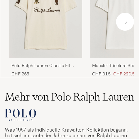
Polo Ralph Lauren Classic Fit
Moncler Tricolore Shou
Team Polo Guide Cream
White
Regulärer Preis
Reduzierter P
CHF 265
CHF 315
CHF 220,50
Mehr von Polo Ralph Lauren
Was 1967 als individuelle Krawatten-Kollektion begann,
hat sich im Laufe der Jahre zu einem von Ralph Lauren