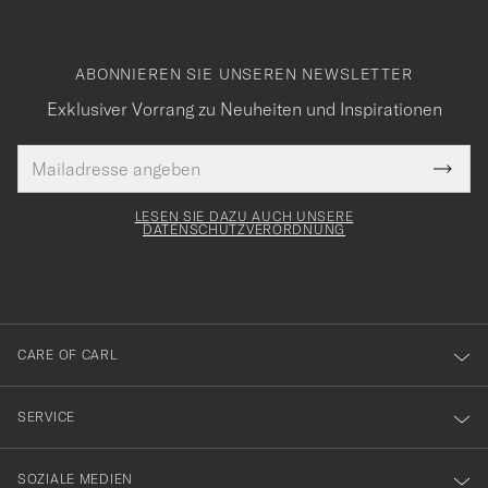
ABONNIEREN SIE UNSEREN NEWSLETTER
Exklusiver Vorrang zu Neuheiten und Inspirationen
E-
Tack
lichtfeld
Mail
Submi
Adresse
för
Newsl
Form
LESEN SIE DAZU AUCH UNSERE
att
DATENSCHUTZVERORDNUNG
du
anmälde
dig
till
CARE OF CARL
vårt
nyhetsbrev!
SERVICE
SOZIALE MEDIEN