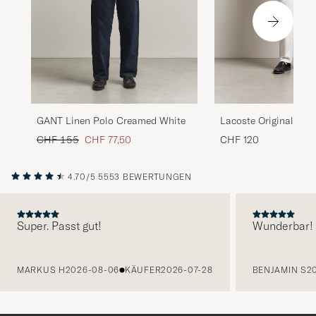
Lacoste Original Pol
GANT Linen Polo Creamed White
Regulärer Preis
Reduzierter Preis
CHF 120
CHF 155
CHF 77,50
4.70/5
5553 BEWERTUNGEN
Super. Passt gut!
Wunderbar!
VORHERIGE
MARKUS H
2026-08-06
KÄUFER
2026-07-28
BENJAMIN S
2