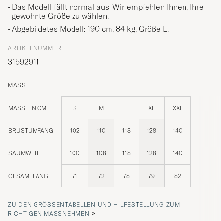
Das Modell fällt normal aus. Wir empfehlen Ihnen, Ihre
gewohnte Größe zu wählen.
Abgebildetes Modell: 190 cm, 84 kg, Größe
L
.
ARTIKELNUMMER
31592911
MASSE
MASSE IN CM
S
M
L
XL
XXL
BRUSTUMFANG
102
110
118
128
140
SAUMWEITE
100
108
118
128
140
GESAMTLÄNGE
71
72
78
79
82
ZU DEN GRÖSSENTABELLEN UND HILFESTELLUNG ZUM R
»
ICHTIGEN MASSNEHMEN