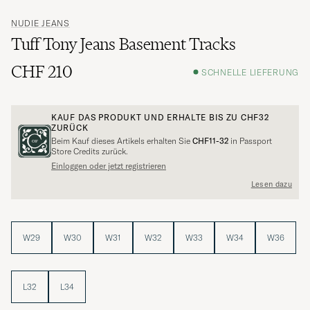
NUDIE JEANS
Tuff Tony Jeans Basement Tracks
CHF 210
SCHNELLE LIEFERUNG
KAUF DAS PRODUKT UND ERHALTE BIS ZU
CHF32
ZURÜCK
Beim Kauf dieses Artikels erhalten Sie
CHF11-32
in Passport
Store Credits zurück.
Einloggen oder jetzt registrieren
Lesen dazu
W29
W30
W31
W32
W33
W34
W36
L32
L34