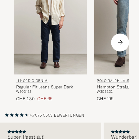
POLO RALPH LAUREN
-1 NORDIC DENIM
Hampton Straight Fit
Regular Fit Jeans Super Dark
W30
33
32
W30
31
33
Jeans Dixon Street
Regulärer Preis
Reduzierter Preis
CHF 195
CHF 130
CHF 65
4.70/5
5553 BEWERTUNGEN
Super. Passt gut!
Wunderbar!