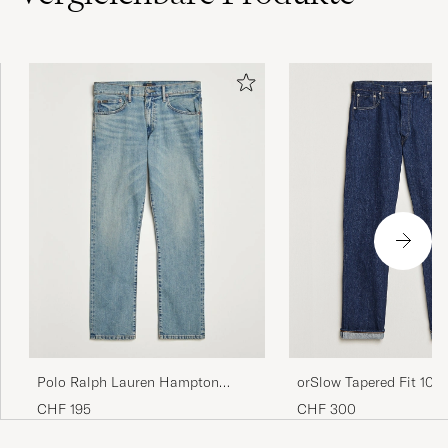
orSlow Tapered Fit 107 
Polo Ralph Lauren Hampton
Jeans One Wash
Straight Fit Low Str Jeans Dixon
CHF 300
CHF 195
Street