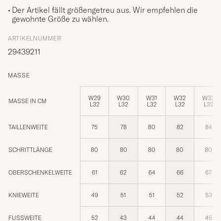
Der Artikel fällt größengetreu aus. Wir empfehlen die
gewohnte Größe zu wählen.
ARTIKELNUMMER
29439211
MASSE
W29
W30
W31
W32
W33
MASSE IN CM
L32
L32
L32
L32
L32
TAILLENWEITE
75
78
80
82
84
SCHRITTLÄNGE
80
80
80
80
80
OBERSCHENKELWEITE
61
62
64
66
67
KNIEWEITE
49
51
51
52
53
FUSSWEITE
52
43
44
44
45