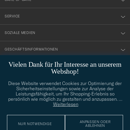
vårt
nyhetsbrev!
SERVICE
SOZIALE MEDIEN
GESCHÄFTSINFORMATIONEN
Vielen Dank für Ihr Interesse an unserem
Webshop!
STILBERATUNG
Diese Website verwendet Cookies zur Optimierung der
Benötigen Sie Hilfe bei der Suche nach Ihrem persönlichen Stil?
Sicherheitseinstellungen sowie zur Analyse der
Wenden Sie sich an uns, wir helfen Ihnen gerne weiter!
Leistungsfähigkeit, um Ihr Shopping-Erlebnis so
info@careofcarl.de
persönlich wie möglich zu gestalten und anzupassen.
…
STILBERATUNG
Weiterlesen
ANPASSEN ODER
NUR NOTWENDIGE
ABLEHNEN
© Care of Carl 2026