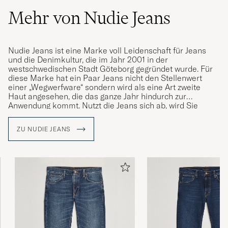
Mehr von Nudie Jeans
Nudie Jeans ist eine Marke voll Leidenschaft für Jeans
und die Denimkultur, die im Jahr 2001 in der
westschwedischen Stadt Göteborg gegründet wurde. Für
diese Marke hat ein Paar Jeans nicht den Stellenwert
einer „Wegwerfware“ sondern wird als eine Art zweite
Haut angesehen, die das ganze Jahr hindurch zur
Anwendung kommt. Nutzt die Jeans sich ab, wird Sie
ausbessert. Ist dies nicht mehr möglich, wird die alte
Jeans als Stoffreserve für das neue Paar verwendet. Das
ZU NUDIE JEANS
Label ist geprägt von hohem Umweltbewusstsein und
einer ethischen Einstellung, die bereits einen großen
Eindruck in der Branche hinterlassen hat. Unter anderem
war die Marke einer der ersten Hersteller, der biologische
Baumwolle für die Produktion verwendete.