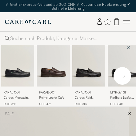
✔
Gratis-Express-Versand ab 300 CHF
✔
Kostenlose Rücksendung
✔
Schnelle Lieferung
Suche
PARABOOT
PARABOOT
MYRQVIST
PARABOOT
Coraux Moccasin
Reims Loafer Cafe
Karlberg Loafer
Coraux Raid
Black
Black Calf
Moccasin Black
CHF 250
CHF 475
CHF 340
CHF 245
SALE