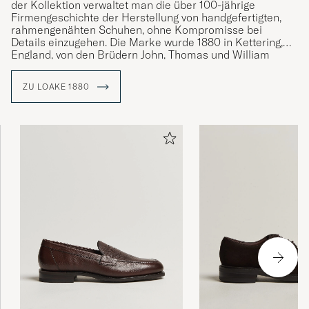
der Kollektion verwaltet man die über 100-jährige
Firmengeschichte der Herstellung von handgefertigten,
rahmengenähten Schuhen, ohne Kompromisse bei
Details einzugehen. Die Marke wurde 1880 in Kettering,
England, von den Brüdern John, Thomas und William
Loake gegründet und hat im Laufe der Jahre mehr als 50
Millionen Paar rahmengenähte Schuhe hergestellt.
ZU LOAKE 1880
Die gesamte Herstellungszeit eines Paares Schuhe von
Loake 1880 beträgt insgesamt 8 Wochen, wobei jeder
Schuh mit einer rahmengenähten Konstruktion
hergestellt wird, d. h. die Schuhe werden mit einer
Randnaht genäht und mit den besten verfügbaren
Materialien und Methoden hergestellt.