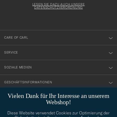
för
Form
LESEN SIE DAZU AUCH UNSERE
att
DATENSCHUTZVERORDNUNG
du
anmälde
dig
till
CARE OF CARL
vårt
nyhetsbrev!
SERVICE
SOZIALE MEDIEN
GESCHÄFTSINFORMATIONEN
Vielen Dank für Ihr Interesse an unserem
Webshop!
STILBERATUNG
Diese Website verwendet Cookies zur Optimierung der
Benötigen Sie Hilfe bei der Suche nach Ihrem persönlichen Stil?