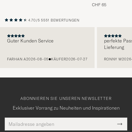
Melange
CHF 65
4.70/5
5551 BEWERTUNGEN
Guter Kunden Service
perfekte Pas
Lieferung
VORHERIGE
FARHAN A
2026-08-05
KÄUFER
2026-07-27
RONNY W
2026
ABONNIEREN SIE UNSEREN NEWSLETTER
Exklusiver Vorrang zu Neuheiten und Inspirationen
E-
Tack
lichtfeld
Mail
Submi
Adresse
Newsl