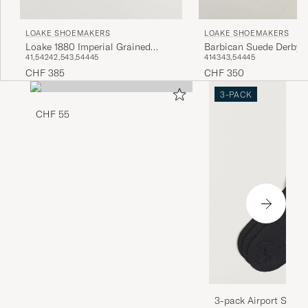
LOAKE SHOEMAKERS
LOAKE SHOEMAKERS
Loake 1880 Imperial Grained
Barbican Suede Derby 
41,5
42
42,5
43,5
44
45
41
43
43,5
44
45
Penny Loafer Dark Brown
CHF 385
CHF 350
3-PACK
CHF 55
3-pack Airport Socks