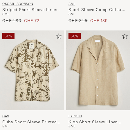
OSCAR JACOBSON
AMI
Striped Short Sleeve Linen
Short Sleeve Camp Collar
S
M
L
S
M
Shirt Brown/White
Shirt White/Blue
Regulärer Preis
Reduzierter Preis
Regulärer Preis
Reduzierter Preis
CHF 180
CHF 72
CHF 315
CHF 189
60%
50%
OAS
LARDINI
Cuba Short Sleeve Printed
Klop Short Sleeve Linen
S
M
S
M
L
Linen Shirt Poplan
Resort Shirt Beige