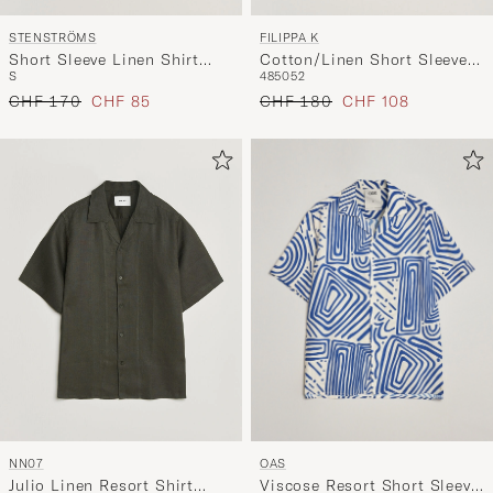
STENSTRÖMS
FILIPPA K
Short Sleeve Linen Shirt
Cotton/Linen Short Sleeve
S
48
50
52
White
Shirt Navy
Regulärer Preis
Reduzierter Preis
Regulärer Preis
Reduzierter Preis
CHF 170
CHF 85
CHF 180
CHF 108
OAS
NN07
Viscose Resort Short Sleeve
Julio Linen Resort Shirt