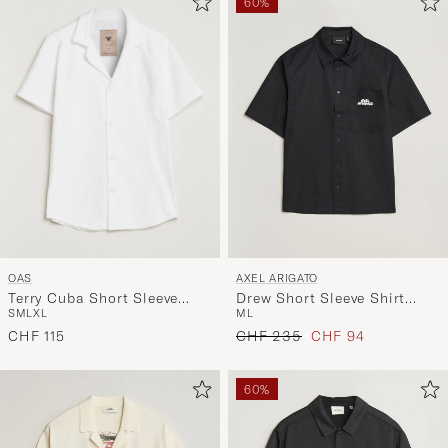
60%
OAS
AXEL ARIGATO
Terry Cuba Short Sleeve
Drew Short Sleeve Shirt
S
M
L
XL
M
L
Shirt White
Black
Regulärer Preis
Reduzierter Preis
CHF 115
CHF 235
CHF 94
60%