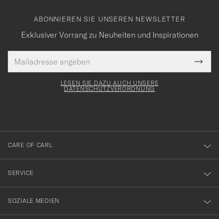
ABONNIEREN SIE UNSEREN NEWSLETTER
Exklusiver Vorrang zu Neuheiten und Inspirationen
E-
Tack
lichtfeld
Mail
Submi
Adresse
för
Newsl
Form
LESEN SIE DAZU AUCH UNSERE
att
DATENSCHUTZVERORDNUNG
du
anmälde
dig
till
CARE OF CARL
vårt
nyhetsbrev!
SERVICE
SOZIALE MEDIEN