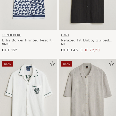
J.LINDEBERG
GANT
Ellis Border Printed Resort
Relaxed Fit Dobby Striped
S
M
XL
M
L
Shirt Estate Blue
Camp Shirt Black
Regulärer Preis
Reduzierter Preis
CHF 155
CHF 145
CHF 72,50
50%
50%