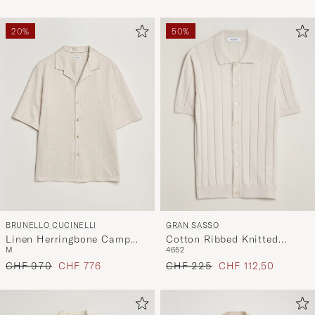
20%
50%
GRAN SASSO
BRUNELLO CUCINELLI
Cotton Ribbed Knitted
Linen Herringbone Camp
46
52
M
Resort Shirt Light Beige
Shirt Light Beige
Regulärer Preis
Reduzierter Preis
Regulärer Preis
Reduzierter Preis
CHF 225
CHF 112,50
CHF 970
CHF 776