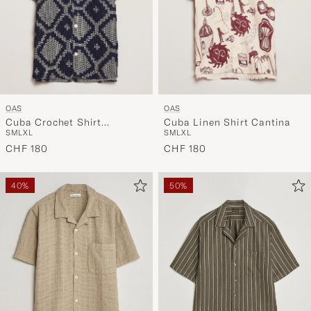
OAS
OAS
Cuba Crochet Shirt
Cuba Linen Shirt Cantina
S
M
L
XL
S
M
L
XL
Trastevere
CHF 180
CHF 180
40%
50%