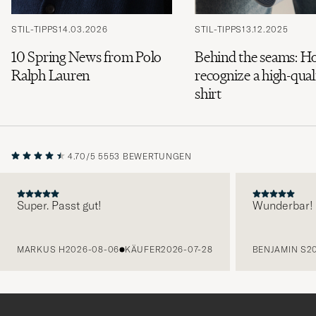
STIL-TIPPS
14.03.2026
STIL-TIPPS
13.12.2025
10 Spring News from Polo
Behind the seams: H
Ralph Lauren
recognize a high-qual
shirt
4.70/5
5553 BEWERTUNGEN
Super. Passt gut!
Wunderbar!
VORHERIGE
MARKUS H
2026-08-06
KÄUFER
2026-07-28
BENJAMIN S
2