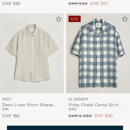
Regulärer Preis
Reduzierter Preis
CHF 265
CHF 335
CHF 201
50%
NN07
JIL SANDER
Deon Linen Short Sleeve
Vichy Check Camp Shirt
S
M
L
50
52
Shirt Oat
Blue/White
Regulärer Preis
Reduzierter Preis
CHF 185
CHF 1 260
CHF 630