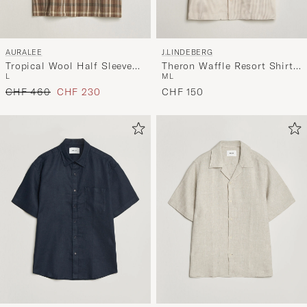
AURALEE
J.LINDEBERG
Tropical Wool Half Sleeve
Theron Waffle Resort Shirt
L
M
L
Shirt Brown Check
Moonbeam
Regulärer Preis
Reduzierter Preis
CHF 460
CHF 230
CHF 150