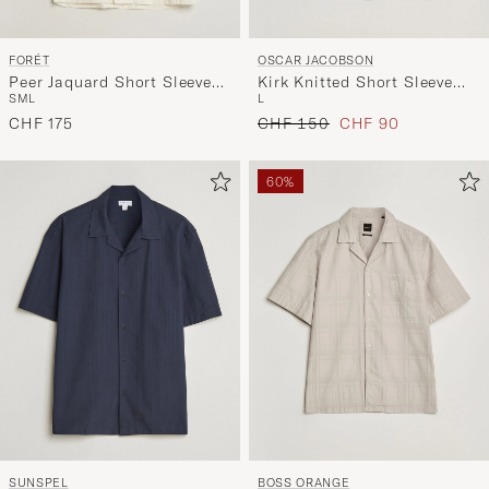
FORÉT
OSCAR JACOBSON
Peer Jaquard Short Sleeve
Kirk Knitted Short Sleeve
S
M
L
L
Shirt Cloud
Shirt Navy
Regulärer Preis
Reduzierter Preis
CHF 175
CHF 150
CHF 90
60%
SUNSPEL
BOSS ORANGE