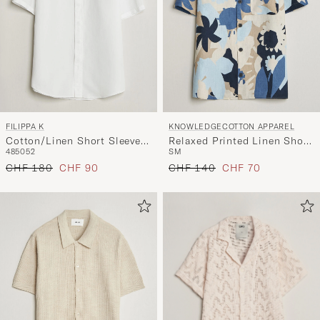
FILIPPA K
KNOWLEDGECOTTON APPAREL
Cotton/Linen Short Sleeve
Relaxed Printed Linen Short
48
50
52
S
M
Shirt White
Sleeve Shirt Blue
Regulärer Preis
Reduzierter Preis
Regulärer Preis
Reduzierter Preis
CHF 180
CHF 90
CHF 140
CHF 70