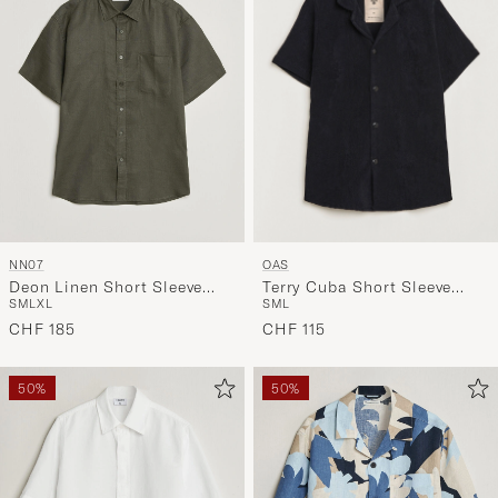
OAS
NN07
Terry Cuba Short Sleeve
Deon Linen Short Sleeve
S
M
L
S
M
L
XL
Shirt Black
Shirt Dark Army
CHF 115
CHF 185
50%
50%