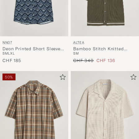
NN07
ALTEA
Deon Printed Short Sleeve
Bamboo Stitch Knitted
S
M
L
XL
S
M
Shirt Navy Blue
Camp Shirt Dark Green
Regulärer Preis
Reduzierter Preis
CHF 185
CHF 340
CHF 136
50%