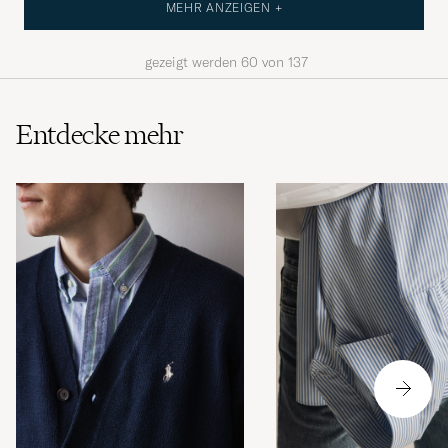
MEHR ANZEIGEN +
gezeigt werden
60
von
137
Entdecke mehr