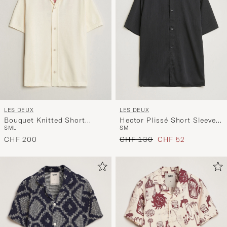
LES DEUX
LES DEUX
Bouquet Knitted Short
Hector Plissé Short Sleeve
S
M
L
S
M
Sleeve Shirt Eggnog White
Shirt Black
Regulärer Preis
Reduzierter Preis
CHF 200
CHF 130
CHF 52