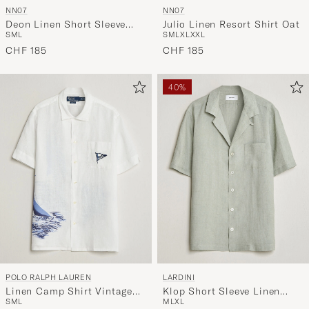
NN07
NN07
Deon Linen Short Sleeve
Julio Linen Resort Shirt Oat
S
M
L
S
M
L
XL
XXL
Shirt Navy Blue
CHF 185
CHF 185
40%
POLO RALPH LAUREN
LARDINI
Linen Camp Shirt Vintage
Klop Short Sleeve Linen
S
M
L
M
L
XL
Nautical Sail
Resort Shirt Light Green