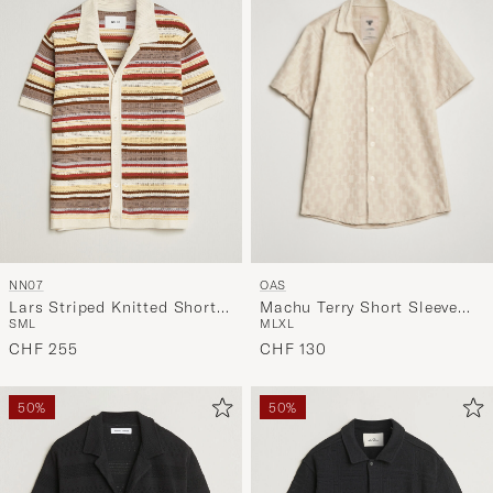
OAS
NN07
Machu Terry Short Sleeve
Lars Striped Knitted Short
M
L
XL
S
M
L
Shirt Beige
Sleeve Shirt Ivory Multi
CHF 130
CHF 255
50%
50%