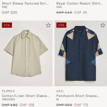
Short Sleeve Textured Stripe
Rayer Cotton Resort Shirt
S
M
L
S
M
L
Shirt Navy
Beige
Regulärer Preis
Reduzierter Preis
CHF 200
CHF 110
CHF 44
40%
50%
FILIPPA K
A.P.C.
Cotton/Linen Short Sleeve
Patchwork Short Sleeve
48
50
52
54
M
Shirt Light Green
Indigo
Regulärer Preis
Reduzierter Preis
Regulärer Preis
Reduzierter Preis
CHF 180
CHF 108
CHF 350
CHF 175