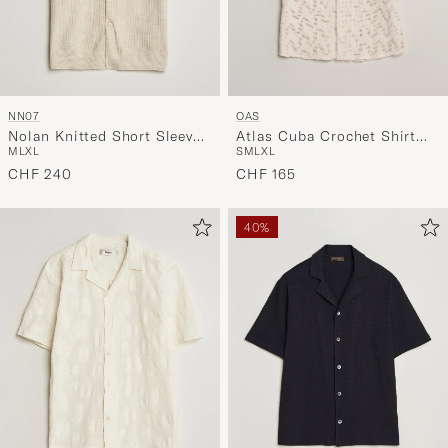
OAS
NN07
Atlas Cuba Crochet Shirt
Nolan Knitted Short Sleeve
S
M
L
XL
M
L
XL
Off White
Shirt Ivory
CHF 165
CHF 240
40%