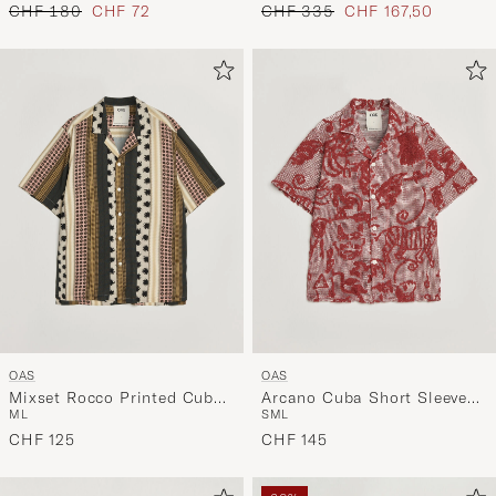
Regulärer Preis
Reduzierter Preis
Regulärer Preis
Reduzierter Preis
CHF 180
CHF 72
CHF 335
CHF 167,50
OAS
OAS
Mixset Rocco Printed Cuba
Arcano Cuba Short Sleeve
M
L
S
M
L
Short Sleeve Shirt Multi
Shirt Red
CHF 125
CHF 145