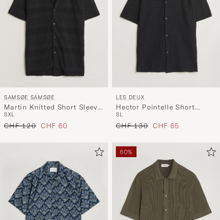
SAMSØE SAMSØE
LES DEUX
Martin Knitted Short Sleeve
Hector Pointelle Short
S
XL
S
L
Shirt Black
Sleeve Shirt Black
Regulärer Preis
Reduzierter Preis
Regulärer Preis
Reduzierter Preis
CHF 120
CHF 60
CHF 130
CHF 65
60%