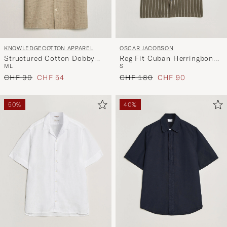
KNOWLEDGECOTTON APPAREL
OSCAR JACOBSON
Structured Cotton Dobby
Reg Fit Cuban Herringbone
M
L
S
Shirt Twill
Short Sleeve Shirt Green
Regulärer Preis
Reduzierter Preis
Regulärer Preis
Reduzierter Preis
CHF 90
CHF 54
CHF 180
CHF 90
50%
40%