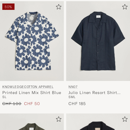
50%
KNOWLEDGECOTTON APPAREL
NN07
Printed Linen Mix Shirt Blue
Julio Linen Resort Shirt
S
L
S
M
L
Navy Blue
Regulärer Preis
Reduzierter Preis
CHF 100
CHF 50
CHF 185