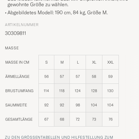
gewohnte Größe zu wählen.
Abgebildetes Modell: 190 cm, 84 kg, Größe
M
.
ARTIKELNUMMER
30309811
MASSE
MASSE IN CM
S
M
L
XL
XXL
ÄRMELLÄNGE
56
57
57
58
59
BRUSTUMFANG
114
118
124
128
130
SAUMWEITE
92
92
98
104
104
GESAMTLÄNGE
67
68
72
73
76
ZU DEN GRÖSSENTABELLEN UND HILFESTELLUNG ZUM R