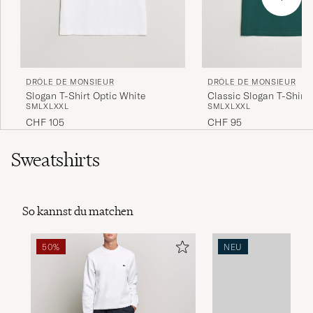
DRÔLE DE MONSIEUR
DRÔLE DE MONSIEUR
Slogan T-Shirt Optic White
Classic Slogan T-Shirt
S
M
L
XL
XXL
S
M
L
XL
XXL
CHF 105
CHF 95
Sweatshirts
So kannst du matchen
50%
NEU