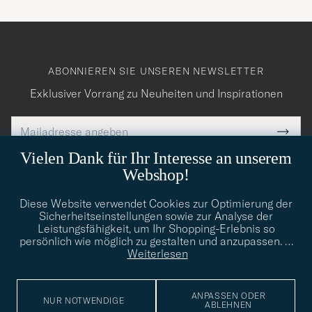
ABONNIEREN SIE UNSEREN NEWSLETTER
Exklusiver Vorrang zu Neuheiten und Inspirationen
E-
Tack
lichtfeld
Mail
Submi
Adresse
för
Newsl
Vielen Dank für Ihr Interesse an unserem
Form
LESEN SIE DAZU AUCH UNSERE
att
DATENSCHUTZVERORDNUNG
Webshop!
du
Diese Website verwendet Cookies zur Optimierung der
anmälde
Sicherheitseinstellungen sowie zur Analyse der
dig
Leistungsfähigkeit, um Ihr Shopping-Erlebnis so
persönlich wie möglich zu gestalten und anzupassen.
…
till
CARE OF CARL
Weiterlesen
vårt
nyhetsbrev!
SERVICE
ANPASSEN ODER
NUR NOTWENDIGE
ABLEHNEN