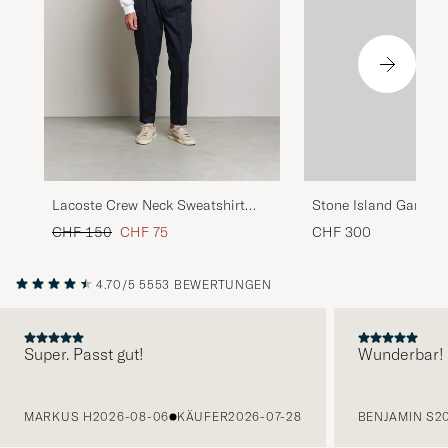
Lacoste Crew Neck Sweatshirt
Stone Island Garmen
White
Sweatshirt Grey
Regulärer Preis
Reduzierter Preis
CHF 150
CHF 75
CHF 300
4.70/5
5553 BEWERTUNGEN
Super. Passt gut!
Wunderbar!
VORHERIGE
MARKUS H
2026-08-06
KÄUFER
2026-07-28
BENJAMIN S
2