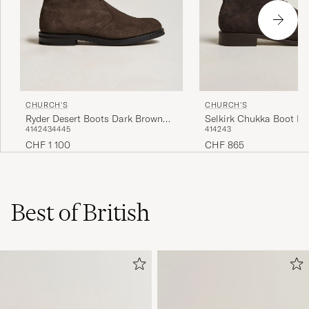
CHURCH'S
CHURCH'S
Ryder Desert Boots Dark Brown
Selkirk Chukka Boot E
41
42
43
44
45
41
42
43
Suede
CHF 1 100
CHF 865
Best of British