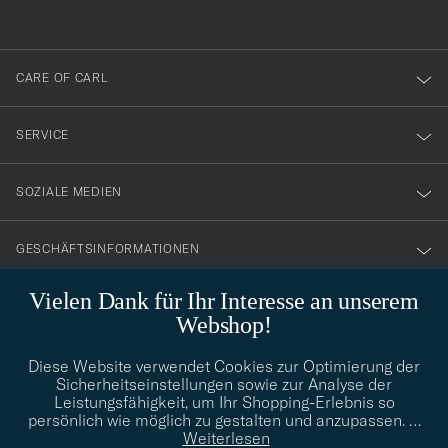
anmälde
dig
till
CARE OF CARL
vårt
nyhetsbrev!
SERVICE
SOZIALE MEDIEN
GESCHÄFTSINFORMATIONEN
Vielen Dank für Ihr Interesse an unserem
Webshop!
STILBERATUNG
Diese Website verwendet Cookies zur Optimierung der
Benötigen Sie Hilfe bei der Suche nach Ihrem persönlichen Stil?
Sicherheitseinstellungen sowie zur Analyse der
Wenden Sie sich an uns, wir helfen Ihnen gerne weiter!
Leistungsfähigkeit, um Ihr Shopping-Erlebnis so
persönlich wie möglich zu gestalten und anzupassen.
…
info@careofcarl.de
STILBERATUNG
Weiterlesen