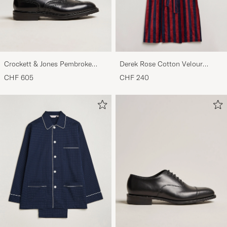
Crockett & Jones Pembroke
Derek Rose Cotton Velour
Derbys Black Calf
Striped Gown Red/Blue
CHF 605
CHF 240