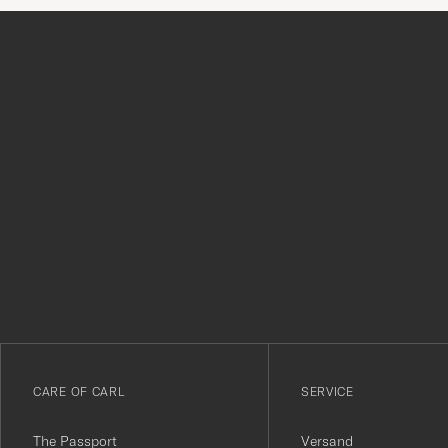
Tack
för
att
du
anmälde
dig
till
vårt
CARE OF CARL
SERVICE
nyhetsbrev!
The Passport
Versand