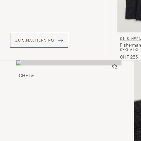
S.N.S. HER
ZU S.N.S. HERNING
Fisherman
S
XXL
M
L
XL
CHF 255
CHF 55