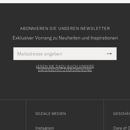
ABONNIEREN SIE UNSEREN NEWSLETTER
Exklusiver Vorrang zu Neuheiten und Inspirationen
E-
Pflichtfeld
Mail
Submit
Adresse
Newslette
Form
LESEN SIE DAZU AUCH UNSERE
DATENSCHUTZVERORDNUNG
SOZIALE MEDIEN
GESCHÄ
Instagram
Care of 