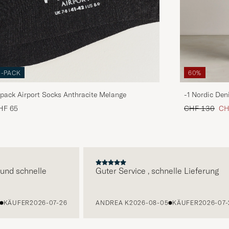
3-PACK
60%
pack Airport Socks Anthracite Melange
-1 Nordic Den
Regulärer Pre
Red
HF 65
CHF 130
CH
E
d schnelle
Guter Service , schnelle Lieferung
ÄUFER
2026-07-26
ANDREA K
2026-08-05
KÄUFER
2026-07-27