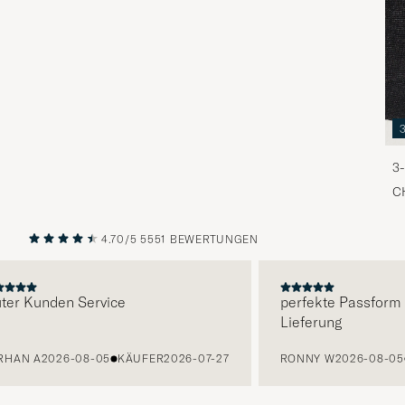
3-
C
4.70/5
5551 BEWERTUNGEN
VORHERIGE
NÄCHST
 Kunden Service
perfekte Passform un
Lieferung
AN A
2026-08-05
KÄUFER
2026-07-27
RONNY W
2026-08-05
K