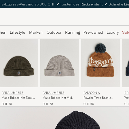
is-Express-Versand ab 300 CHF
✔
Kostenlose Rücksendung
✔
Schnelle Li
hen
Lifestyle
Marken
Outdoor
Running
Pre-owned
Luxury
Sal
PARAJUMPERS
PARAJUMPERS
PATAGONIA
RR
Matio Ribbed Hat Taggia
Matio Ribbed Hat Mid
Powder Town Beanie
Wat
Olive
Grey
Cinnamon Brown
CHF 70
CHF 70
CHF 50
CH