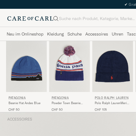
✔
Grat
Suche
Neu im Onlineshop
Kleidung
Schuhe
Accessoires
Uhren
Tasc
POLO RALPH LAUREN
PATAGONIA
PATAGONIA
Polo Ralph LaurenMerino
Beanie Hat Andes Blue
Powder Town Beanie
BeanieHunter Navy
Viking Blue
CHF 105
CHF 50
CHF 50
ACCESSOIRES