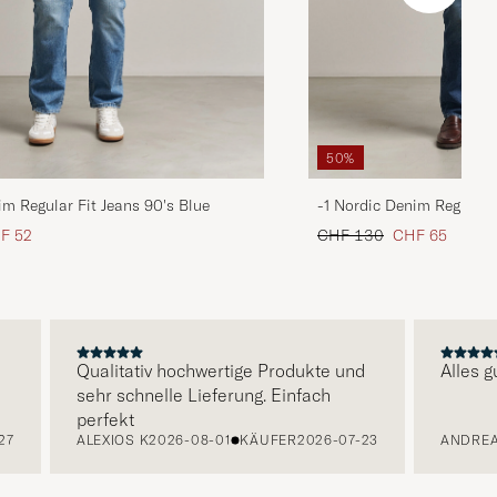
50%
im Regular Fit Jeans 90's Blue
-1 Nordic Denim Regular 
is
uzierter Preis
Regulärer Preis
Reduzierter Pre
F 52
CHF 130
CHF 65
Qualitativ hochwertige Produkte und
Alles gut 
sehr schnelle Lieferung. Einfach
perfekt
ALEXIOS K
2026-08-01
KÄUFER
2026-07-23
ANDREAS 