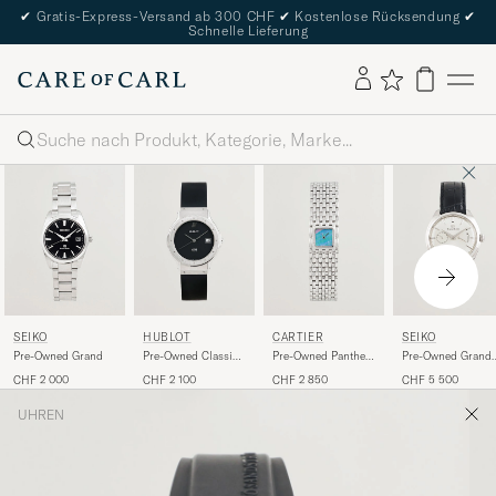
✔
Gratis-Express-Versand ab 300 CHF
✔
Kostenlose Rücksendung
✔
Schnelle Lieferung
Suche
SEIKO
HUBLOT
CARTIER
SEIKO
Pre-Owned Grand
Pre-Owned Classic
Pre-Owned Panthere
Pre-Owned Grand
MDM
Ruban
Elegance Collecti
CHF 2 000
CHF 2 100
CHF 2 850
CHF 5 500
UHREN