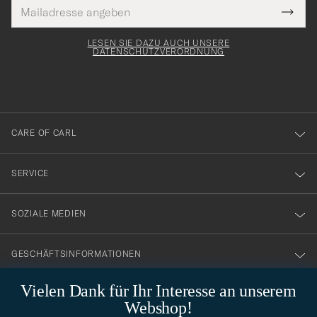
E-
Tack
lichtfeld
Mail
Submi
Adresse
för
Newsl
Form
LESEN SIE DAZU AUCH UNSERE
att
DATENSCHUTZVERORDNUNG
du
anmälde
dig
till
CARE OF CARL
vårt
nyhetsbrev!
SERVICE
SOZIALE MEDIEN
GESCHÄFTSINFORMATIONEN
Vielen Dank für Ihr Interesse an unserem
Webshop!
STILBERATUNG