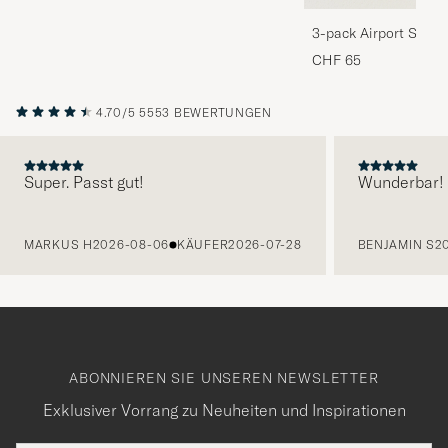
3-pack Airport Socks
Melange
CHF 65
4.70/5
5553 BEWERTUNGEN
Super. Passt gut!
Wunderbar!
VORHERIGE
MARKUS H
2026-08-06
KÄUFER
2026-07-28
BENJAMIN S
2
ABONNIEREN SIE UNSEREN NEWSLETTER
Exklusiver Vorrang zu Neuheiten und Inspirationen