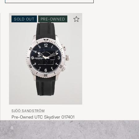
SOLD OUT
PRE-OWNED
SJÖÖ SANDSTRÖM
Pre-Owned UTC Skydiver 017401