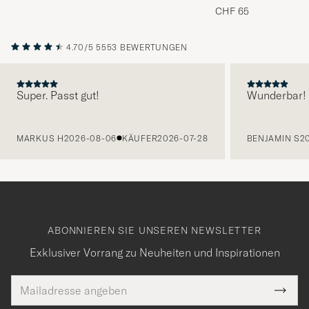
Melange
CHF 65
4.70/5
5553 BEWERTUNGEN
Super. Passt gut!
Wunderbar!
VORHERIGE
MARKUS H
2026-08-06
KÄUFER
2026-07-28
BENJAMIN S
2
ABONNIEREN SIE UNSEREN NEWSLETTER
Exklusiver Vorrang zu Neuheiten und Inspirationen
E-
Tack
lichtfeld
Mail
Submi
Adresse
Newsl