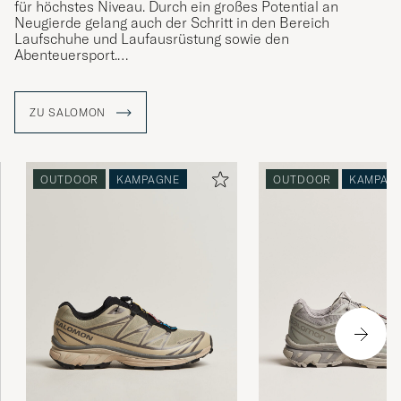
für höchstes Niveau. Durch ein großes Potential an
Neugierde gelang auch der Schritt in den Bereich
Laufschuhe und Laufausrüstung sowie den
Abenteuersport.
„Ich sehe jedem Tag mit Neugierde entgegen“. Diese
Motivation führte George Salomon von der kleinen
ZU SALOMON
Holzwerkstatt der Familie im französischen Annecy bis an
die Weltspitze im Bereich Wintersport und Outdoor.
OUTDOOR
KAMPAGNE
OUTDOOR
KAMPAG