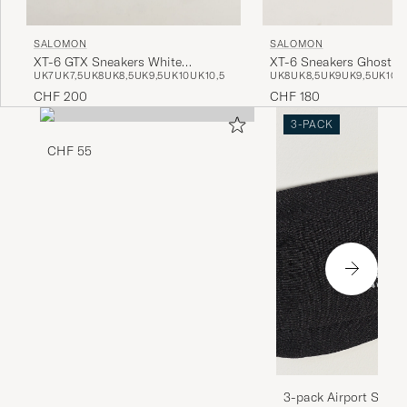
SALOMON
SALOMON
XT-6 Sneakers Ghost G
XT-6 GTX Sneakers White
UK8
UK8,5
UK9
UK9,5
UK10
U
UK7
UK7,5
UK8
UK8,5
UK9,5
UK10
UK10,5
Pepper/Silver Sage
CHF 180
CHF 200
3-PACK
CHF 55
3-pack Airport Socks