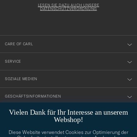
för
Form
LESEN SIE DAZU AUCH UNSERE
att
DATENSCHUTZVERORDNUNG
du
anmälde
dig
till
CARE OF CARL
vårt
nyhetsbrev!
SERVICE
SOZIALE MEDIEN
GESCHÄFTSINFORMATIONEN
Vielen Dank für Ihr Interesse an unserem
Webshop!
STILBERATUNG
Diese Website verwendet Cookies zur Optimierung der
Benötigen Sie Hilfe bei der Suche nach Ihrem persönlichen Stil?