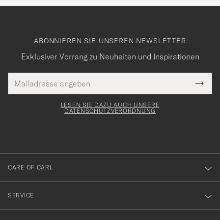
ABONNIEREN SIE UNSEREN NEWSLETTER
Exklusiver Vorrang zu Neuheiten und Inspirationen
E-
Tack
lichtfeld
Mail
Submi
Adresse
för
Newsl
Form
LESEN SIE DAZU AUCH UNSERE
att
DATENSCHUTZVERORDNUNG
du
anmälde
dig
till
CARE OF CARL
vårt
nyhetsbrev!
SERVICE