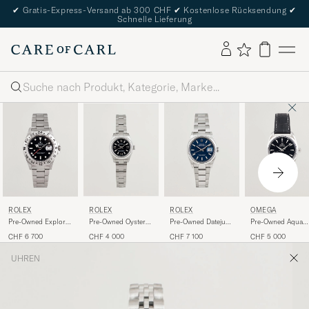
✔
Gratis-Express-Versand ab 300 CHF
✔
Kostenlose Rücksendung
✔
Schnelle Lieferung
Suche
ROLEX
ROLEX
ROLEX
OMEGA
Pre-Owned Explorer
Pre-Owned Oyster
Pre-Owned Datejust
Pre-Owned Aqua
II
Perpetual
36
Terra
CHF 6 700
CHF 4 000
CHF 7 100
CHF 5 000
UHREN