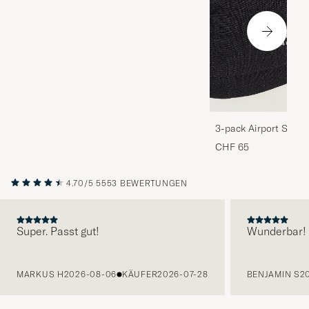
3-pack Airport Socks
Melange
CHF 65
4.70/5
5553 BEWERTUNGEN
Super. Passt gut!
Wunderbar!
VORHERIGE
MARKUS H
2026-08-06
KÄUFER
2026-07-28
BENJAMIN S
2