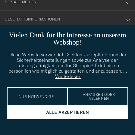
SOZIALE MEDIEN
GESCHÄFTSINFORMATIONEN
Vielen Dank für Ihr Interesse an unserem
Webshop!
STILBERATUNG
Diese Website verwendet Cookies zur Optimierung der
Benötigen Sie Hilfe bei der Suche nach Ihrem persönlichen Stil?
Sicherheitseinstellungen sowie zur Analyse der
Wenden Sie sich an uns, wir helfen Ihnen gerne weiter!
Leistungsfähigkeit, um Ihr Shopping-Erlebnis so
persönlich wie möglich zu gestalten und anzupassen.
…
info@careofcarl.de
STILBERATUNG
Weiterlesen
ANPASSEN ODER
NUR NOTWENDIGE
ABLEHNEN
© Care of Carl 2026
ALLE AKZEPTIEREN