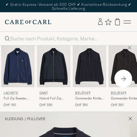
✔
Gratis-Express-Versand ab 300 CHF
✔
Kostenlose Rücksendung
✔
Schnelle Lieferung
Suche
LACOSTE
GANT
BELSTAFF
BELSTAFF
Full Zip Sweater
Hybrid Full Zip
Commander Knitted
Commander Knitt
Navy
Evening Blue
Full Zip Dark Ink
Full Zip Black
CHF 150
CHF 335
CHF 250
CHF 250
KLEIDUNG
/
PULLOVER