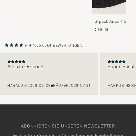
3-pack Airport Socks
Melange
CHF 65
4.70/5
5554 BEWERTUNGEN
Alles in Ordnung
Super. Passt 
VORHERIGE
HARALD M
2026-08-09
KÄUFER
2026-07-31
MARKUS H
202
ABONNIEREN SIE UNSEREN NEWSLETTER
Exklusiver Vorrang zu Neuheiten und Inspirationen