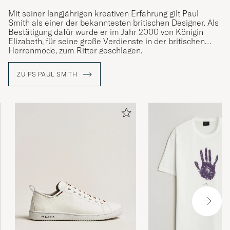
Mit seiner langjährigen kreativen Erfahrung gilt Paul
Smith als einer der bekanntesten britischen Designer. Als
Bestätigung dafür wurde er im Jahr 2000 von Königin
Elizabeth, für seine große Verdienste in der britischen
Herrenmode, zum Ritter geschlagen.
Alles begann mit Paul, der ein großer Fahrradenthusiast
ZU PS PAUL SMITH
ist, der in einen schweren Fahrradunfall verwickelt wurde
und längere Zeit im Krankenhaus verbringen musste. Dort
traf er mehrere neue Freunde, was den Beginn seines
kreativen Schaffens markieren würden. Inspiriert von
Künstlern und Musikern wie Warhol und The Rolling
Stones entschloss er sich, Designer zu werden. 1970
eröffnete er sein erstes Geschäft und 1976 wurde die
erste selbst gestaltete Kollektion vorgestellt.