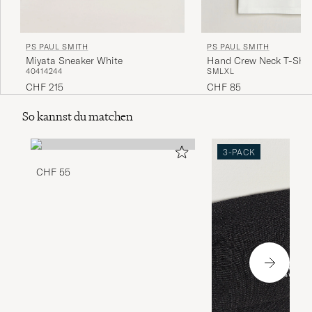
PS PAUL SMITH
PS PAUL SMITH
Miyata Sneaker White
Hand Crew Neck T-Shir
40
41
42
44
S
M
L
XL
CHF 215
CHF 85
So kannst du matchen
3-PACK
CHF 55