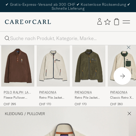
✔
Gratis-Express-Versand ab 300 CHF
✔
Kostenlose Rücksendung
✔
Schnelle Lieferung
Suche
POLO RALPH LAU
PATAGONIA
PATAGONIA
PATAGONIA
REN
Fleece Pullover
Retro Pile Jacket
Retro Pile Jacket
Classic Retro X
Sweatshirt Luggage
Pelican
Basin Green
Jacket Dark Natura
CHF 295
CHF 170
CHF 170
CHF 260
Brown
KLEIDUNG
/
PULLOVER