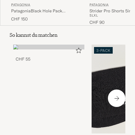
PATAGONIA
PATAGONIA
Strider Pro Shorts 5inc
PatagoniaBlack Hole Pack
S
L
XL
25LBlack
CHF 150
CHF 90
So kannst du matchen
3-PACK
CHF 55