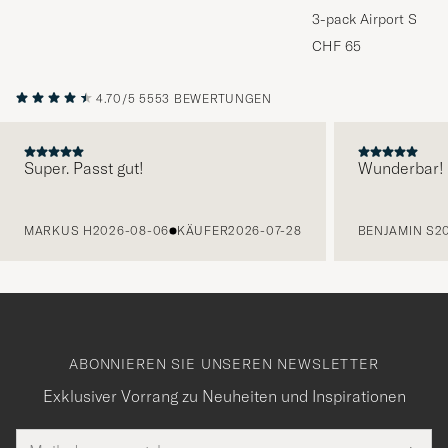
3-pack Airport Socks
Melange
CHF 65
4.70/5
5553 BEWERTUNGEN
Super. Passt gut!
Wunderbar!
VORHERIGE
MARKUS H
2026-08-06
KÄUFER
2026-07-28
BENJAMIN S
2
ABONNIEREN SIE UNSEREN NEWSLETTER
Exklusiver Vorrang zu Neuheiten und Inspirationen
E-