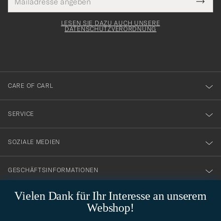
Tack
lichtfeld
Mail
Submi
Adresse
för
Newsl
Form
LESEN SIE DAZU AUCH UNSERE
att
DATENSCHUTZVERORDNUNG
du
anmälde
dig
till
CARE OF CARL
vårt
nyhetsbrev!
SERVICE
SOZIALE MEDIEN
GESCHÄFTSINFORMATIONEN
Vielen Dank für Ihr Interesse an unserem
Webshop!
STILBERATUNG