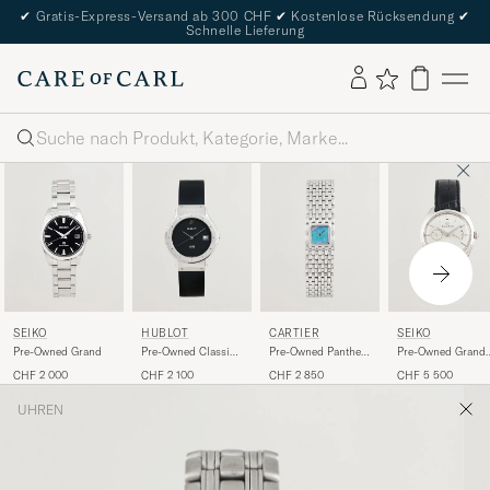
✔
Gratis-Express-Versand ab 300 CHF
✔
Kostenlose Rücksendung
✔
Schnelle Lieferung
Suche
SEIKO
HUBLOT
CARTIER
SEIKO
Pre-Owned Grand
Pre-Owned Classic
Pre-Owned Panthere
Pre-Owned Grand
MDM
Ruban
Elegance Collecti
CHF 2 000
CHF 2 100
CHF 2 850
CHF 5 500
UHREN