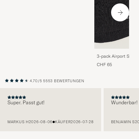
3-pack Airport Socks
Melange
CHF 65
4.70/5
5553 BEWERTUNGEN
Super. Passt gut!
Wunderbar!
VORHERIGE
MARKUS H
2026-08-06
KÄUFER
2026-07-28
BENJAMIN S
2