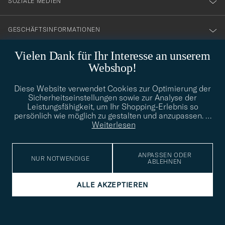
SOZIALE MEDIEN
GESCHÄFTSINFORMATIONEN
Vielen Dank für Ihr Interesse an unserem
Webshop!
STILBERATUNG
Diese Website verwendet Cookies zur Optimierung der
Benötigen Sie Hilfe bei der Suche nach Ihrem persönlichen Stil?
Sicherheitseinstellungen sowie zur Analyse der
Wenden Sie sich an uns, wir helfen Ihnen gerne weiter!
Leistungsfähigkeit, um Ihr Shopping-Erlebnis so
persönlich wie möglich zu gestalten und anzupassen.
…
info@careofcarl.de
STILBERATUNG
Weiterlesen
ANPASSEN ODER
NUR NOTWENDIGE
ABLEHNEN
© Care of Carl 2026
ALLE AKZEPTIEREN