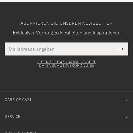
ABONNIEREN SIE UNSEREN NEWSLETTER
Exklusiver Vorrang zu Neuheiten und Inspirationen
E-
Tack
lichtfeld
Mail
Submi
Adresse
för
Newsl
Form
LESEN SIE DAZU AUCH UNSERE
att
DATENSCHUTZVERORDNUNG
du
anmälde
dig
till
CARE OF CARL
vårt
nyhetsbrev!
SERVICE