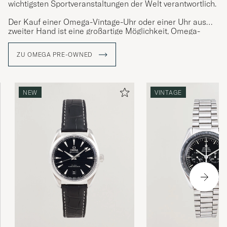
wichtigsten Sportveranstaltungen der Welt verantwortlich.
Der Kauf einer Omega-Vintage-Uhr oder einer Uhr aus
zweiter Hand ist eine großartige Möglichkeit, Omega-
Uhren mit Patina, aufregender Herkunft und Charakter zu
erwerben. Nur wenige Qualitätsuhren haben so viel
ZU OMEGA PRE-OWNED
Persönlichkeit wie Omega-Stahluhren.
NEW
VINTAGE