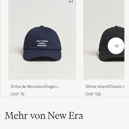
Drôle de MonsieurSlogan
Stone IslandClassic Co
BaseballNavy
CapBlack
CHF 75
CHF 135
Mehr von New Era