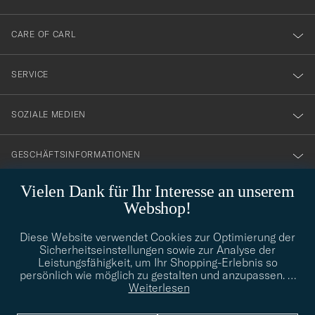
dig
till
CARE OF CARL
vårt
nyhetsbrev!
SERVICE
SOZIALE MEDIEN
GESCHÄFTSINFORMATIONEN
Vielen Dank für Ihr Interesse an unserem
Webshop!
STILBERATUNG
Diese Website verwendet Cookies zur Optimierung der
Benötigen Sie Hilfe bei der Suche nach Ihrem persönlichen Stil?
Sicherheitseinstellungen sowie zur Analyse der
Wenden Sie sich an uns, wir helfen Ihnen gerne weiter!
Leistungsfähigkeit, um Ihr Shopping-Erlebnis so
persönlich wie möglich zu gestalten und anzupassen.
…
info@careofcarl.de
STILBERATUNG
Weiterlesen