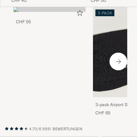
CHF 40
CHF 50
3-PACK
CHF 55
3-pack Airport Socks
Melange
CHF 65
4.70/5
5551 BEWERTUNGEN