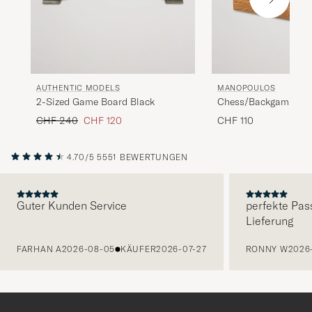
AUTHENTIC MODELS
MANOPOULOS
2-Sized Game Board Black
Chess/Backgammon
Game
Regulärer Preis
Reduzierter Preis
CHF 240
CHF 120
CHF 110
4.70/5
5551 BEWERTUNGEN
Guter Kunden Service
perfekte Pas
Lieferung
VORHERIGE
FARHAN A
2026-08-05
KÄUFER
2026-07-27
RONNY W
2026