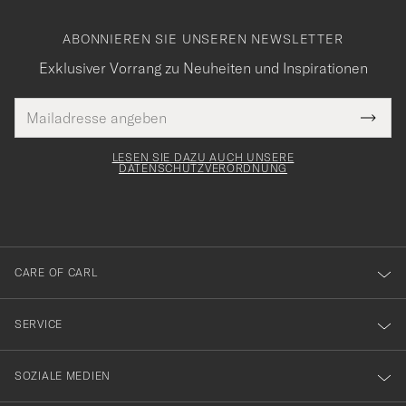
ABONNIEREN SIE UNSEREN NEWSLETTER
Exklusiver Vorrang zu Neuheiten und Inspirationen
E-
Tack
lichtfeld
Mail
Submi
Adresse
för
Newsl
Form
LESEN SIE DAZU AUCH UNSERE
att
DATENSCHUTZVERORDNUNG
du
anmälde
dig
till
CARE OF CARL
vårt
nyhetsbrev!
SERVICE
SOZIALE MEDIEN