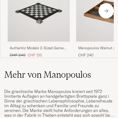
Authentic Models 2-Sized Game
Manopoulos Walnut & 
Board Black
Large Backgammon
Regulärer Preis
Reduzierter Preis
CHF 240
CHF 120
CHF 240
Mehr von Manopoulos
Die griechische Marke Manopoulos kreiert seit 1972
limitierte Auflagen an handgefertigten Brettspiele ganz i
Sinne der griechischen Lebensphilosophie, Lebensfreude
im Alltag zu schenken und Familie und Freunde zu
vereinen. Die Marke stellt hohe Anforderungen an alles,
was in der Fabrik in Theben entsteht was sich sowohl bei