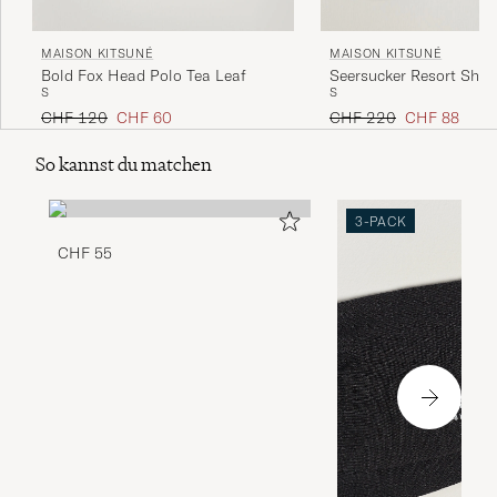
MAISON KITSUNÉ
MAISON KITSUNÉ
Bold Fox Head Polo Tea Leaf
Seersucker Resort Shirt
S
S
Regulärer Preis
Reduzierter Preis
Regulärer Preis
Reduzierter P
CHF 120
CHF 60
CHF 220
CHF 88
So kannst du matchen
3-PACK
CHF 55