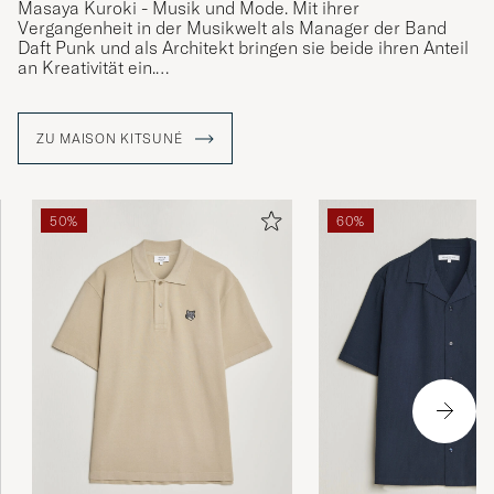
Masaya Kuroki - Musik und Mode. Mit ihrer
Vergangenheit in der Musikwelt als Manager der Band
Daft Punk und als Architekt bringen sie beide ihren Anteil
an Kreativität ein.
Die Marke zeichnet sich durch ihre Vielseitigkeit und ihr
modernes und innovatives Denken aus, das mit
ZU MAISON KITSUNÉ
zeitgemäßem Komfort und Einfachheit verbunden ist,
inspiriert von Großstädten wie Tokio und Paris. In allen
Kollektionen finden Sie das Logo in Form eines Fuchses.
Ein Tier, das in Japan ein Symbol für Vielseitigkeit ist und
50%
60%
Kitsuné heißt.