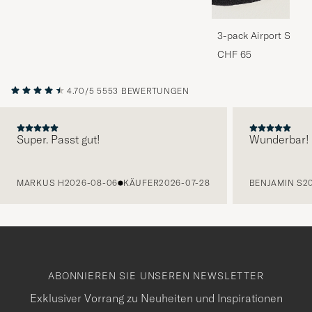
3-pack Airport Socks
Melange
CHF 65
4.70/5
5553 BEWERTUNGEN
Super. Passt gut!
Wunderbar!
VORHERIGE
MARKUS H
2026-08-06
KÄUFER
2026-07-28
BENJAMIN S
2
ABONNIEREN SIE UNSEREN NEWSLETTER
Exklusiver Vorrang zu Neuheiten und Inspirationen