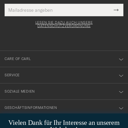
E-
Tack
lichtfeld
Mail
Submi
Adresse
för
Newsl
Form
LESEN SIE DAZU AUCH UNSERE
att
DATENSCHUTZVERORDNUNG
du
anmälde
dig
till
CARE OF CARL
vårt
nyhetsbrev!
SERVICE
SOZIALE MEDIEN
GESCHÄFTSINFORMATIONEN
Vielen Dank für Ihr Interesse an unserem