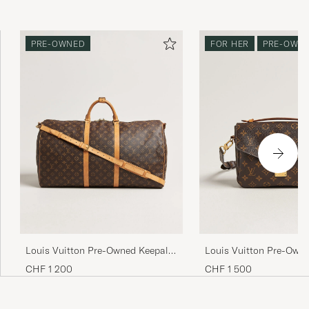
PRE-OWNED
FOR HER
PRE-OWN
Louis Vuitton Pre-Owned Keepall
Louis Vuitton Pre-Own
Bandouliére 60 Monogram
Métis Monogram
CHF 1 200
CHF 1 500