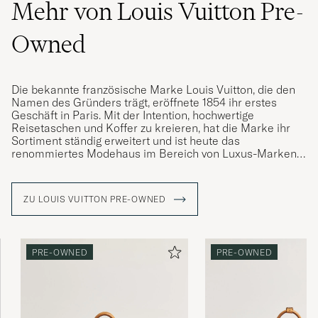
Mehr von Louis Vuitton Pre-
Owned
Die bekannte französische Marke Louis Vuitton, die den
Namen des Gründers trägt, eröffnete 1854 ihr erstes
Geschäft in Paris. Mit der Intention, hochwertige
Reisetaschen und Koffer zu kreieren, hat die Marke ihr
Sortiment ständig erweitert und ist heute das
renommiertes Modehaus im Bereich von Luxus-Marken.
Im Laufe der Jahre hat Louis Vuitton viele ikonische
Modelle auf den Markt gebracht, die seit Generationen
ZU LOUIS VUITTON PRE-OWNED
geliebt werden, darunter auch die Reisetasche "Keepall".
Diese zeigt sich in einer bunten Palette verschiedener
Designs aber vor allem, mit ihrem ikonischen LV-
Monogramm, das einen großen Wiedererkennungswert
PRE-OWNED
PRE-OWNED
hat.