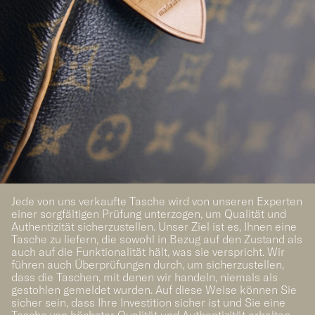
Jede von uns verkaufte Tasche wird von unseren Experten
einer sorgfältigen Prüfung unterzogen, um Qualität und
Authentizität sicherzustellen. Unser Ziel ist es, Ihnen eine
Tasche zu liefern, die sowohl in Bezug auf den Zustand als
auch auf die Funktionalität hält, was sie verspricht. Wir
führen auch Überprüfungen durch, um sicherzustellen,
dass die Taschen, mit denen wir handeln, niemals als
gestohlen gemeldet wurden. Auf diese Weise können Sie
sicher sein, dass Ihre Investition sicher ist und Sie eine