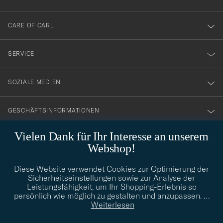
dig
till
CARE OF CARL
vårt
nyhetsbrev!
SERVICE
SOZIALE MEDIEN
GESCHÄFTSINFORMATIONEN
Vielen Dank für Ihr Interesse an unserem
Webshop!
STILBERATUNG
Diese Website verwendet Cookies zur Optimierung der
Benötigen Sie Hilfe bei der Suche nach Ihrem persönlichen Stil?
Sicherheitseinstellungen sowie zur Analyse der
Wenden Sie sich an uns, wir helfen Ihnen gerne weiter!
Leistungsfähigkeit, um Ihr Shopping-Erlebnis so
persönlich wie möglich zu gestalten und anzupassen.
…
info@careofcarl.de
STILBERATUNG
Weiterlesen