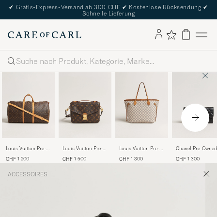
✔
Gratis-Express-Versand ab 300 CHF
✔
Kostenlose Rücksendung
✔
Schnelle Lieferung
Suche
Louis Vuitton Pre-
Louis Vuitton Pre-
Louis Vuitton Pre-
Chanel Pre-Owned
Owned Keepall
Owned Pochette
Owned Neverfull
Classic Long Flap
CHF 1 200
CHF 1 500
CHF 1 300
CHF 1 300
Bandouliére 60
Métis Monogram
MM Damier Azur
Wallet Caviar
Monogram
Leather Black
ACCESSOIRES