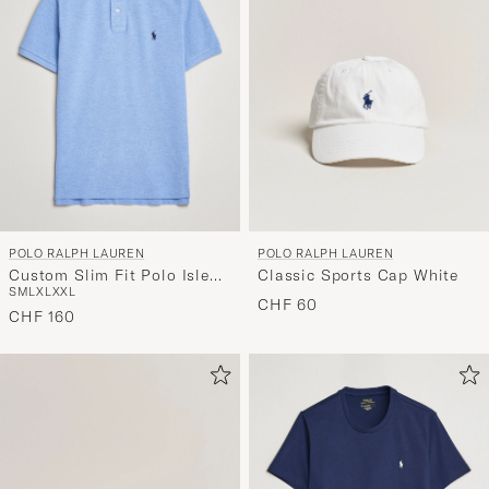
Funktion
"Mein
Stil"
zu
aktivieren
und
erleben
Sie
eine
POLO RALPH LAUREN
POLO RALPH LAUREN
handverl
Custom Slim Fit Polo Isle
Classic Sports Cap White
Auswahl,
S
M
L
XL
XXL
Heather
CHF 60
die
CHF 160
nun
Ihrem
Stil
entspricht