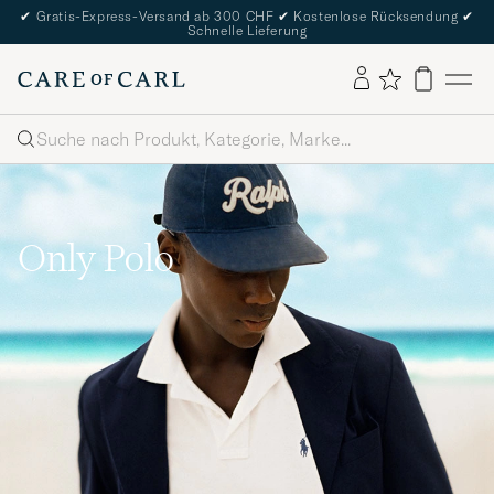
✔
Gratis-Express-Versand ab 300 CHF
✔
Kostenlose Rücksendung
✔
Schnelle Lieferung
Suche
Only Polo