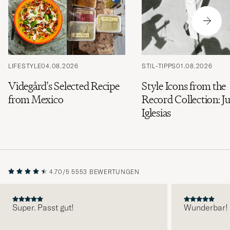
LIFESTYLE
04.08.2026
STIL-TIPPS
01.08.2026
Videgård's Selected Recipe
Style Icons from the
from Mexico
Record Collection: Ju
Iglesias
4.70/5
5553 BEWERTUNGEN
Super. Passt gut!
Wunderbar!
VORHERIGE