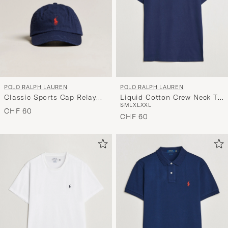
POLO RALPH LAUREN
POLO RALPH LAUREN
Classic Sports Cap Relay
Liquid Cotton Crew Neck T-
S
M
L
XL
XXL
Blue
Shirt Cruise Navy
CHF 60
CHF 60