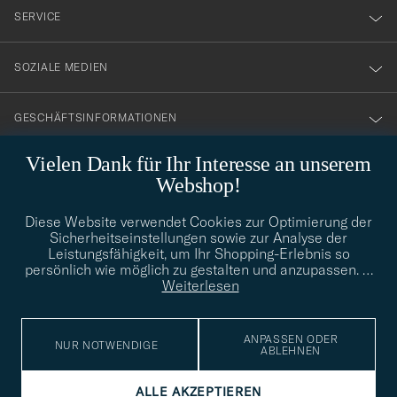
nyhetsbrev!
SERVICE
SOZIALE MEDIEN
GESCHÄFTSINFORMATIONEN
Vielen Dank für Ihr Interesse an unserem
Webshop!
STILBERATUNG
Diese Website verwendet Cookies zur Optimierung der
Benötigen Sie Hilfe bei der Suche nach Ihrem persönlichen Stil?
Sicherheitseinstellungen sowie zur Analyse der
Wenden Sie sich an uns, wir helfen Ihnen gerne weiter!
Leistungsfähigkeit, um Ihr Shopping-Erlebnis so
persönlich wie möglich zu gestalten und anzupassen.
…
info@careofcarl.de
STILBERATUNG
Weiterlesen
ANPASSEN ODER
NUR NOTWENDIGE
ABLEHNEN
© Care of Carl 2026
ALLE AKZEPTIEREN