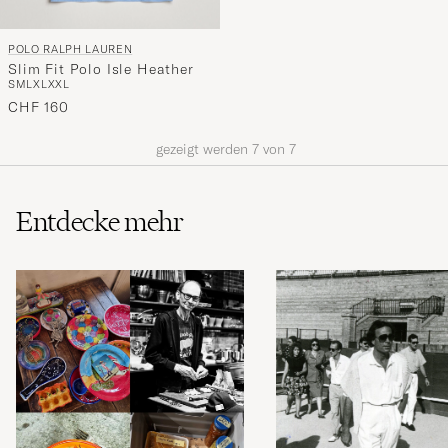
POLO RALPH LAUREN
Slim Fit Polo Isle Heather
S
M
L
XL
XXL
CHF 160
gezeigt werden
7
von
7
Entdecke mehr