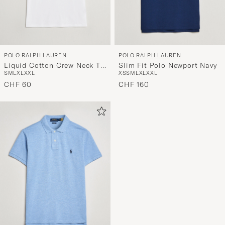
POLO RALPH LAUREN
POLO RALPH LAUREN
Liquid Cotton Crew Neck T-
Slim Fit Polo Newport Navy
S
M
L
XL
XXL
XS
S
M
L
XL
XXL
Shirt White
CHF 60
CHF 160