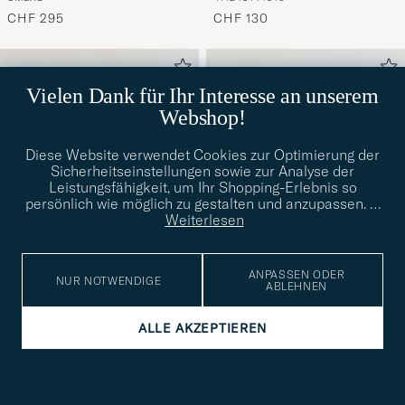
Emerald Green
Marine
CHF 295
CHF 130
Vielen Dank für Ihr Interesse an unserem
Webshop!
Diese Website verwendet Cookies zur Optimierung der
Sicherheitseinstellungen sowie zur Analyse der
Leistungsfähigkeit, um Ihr Shopping-Erlebnis so
persönlich wie möglich zu gestalten und anzupassen.
…
Weiterlesen
ANPASSEN ODER
NUR NOTWENDIGE
ABLEHNEN
GANT
GANT
ALLE AKZEPTIEREN
Cuzmo Suede Sneaker Dark
Cuzmo Leather/Suede
40
41
42
43
44
45
46
41
42
43
44
45
Brown
Sneaker Port Wine
CHF 130
CHF 140