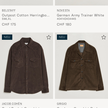
BELSTAFF
NOVESTA
Outpost Cotton Herringbone
German Army Trainer White
S
M
L
XL
40
41
42
43
44
45
Overshirt Black
CHF 175
CHF 180
NEU
NEU
JACOB COHËN
GRIGIO