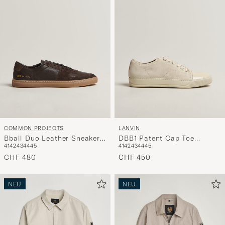
COMMON PROJECTS
LANVIN
Bball Duo Leather Sneaker
DBB1 Patent Cap Toe
41
42
43
44
45
41
42
43
44
45
Dark Brown
Sneaker Light Beige
CHF 480
CHF 450
NEU
NEU