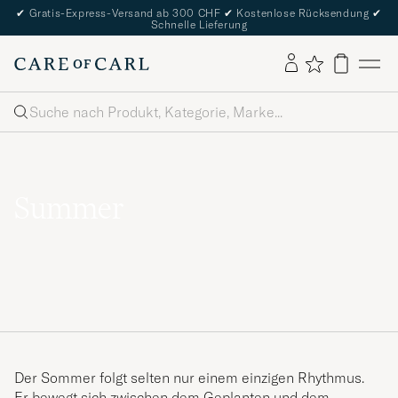
✔
Gratis-Express-Versand ab 300 CHF
✔
Kostenlose Rücksendung
✔
Schnelle Lieferung
Suche
Summer
Der Sommer folgt selten nur einem einzigen Rhythmus.
Er bewegt sich zwischen dem Geplanten und dem