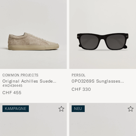
COMMON PROJECTS
PERSOL
Original Achilles Suede
0PO3269S Sunglasses
41
42
43
44
45
Sneaker Warm Grey
Black
CHF 330
CHF 455
KAMPAGNE
NEU