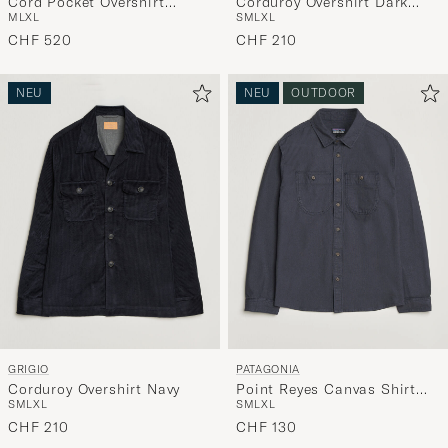
Cord Pocket Overshirt
Corduroy Overshirt Dark
M
L
XL
S
M
L
XL
Brown
Brown
CHF 520
CHF 210
NEU
NEU
OUTDOOR
GRIGIO
PATAGONIA
Corduroy Overshirt Navy
Point Reyes Canvas Shirt
S
M
L
XL
S
M
L
XL
Smolder Blue
CHF 210
CHF 130