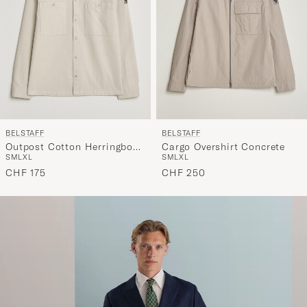
BELSTAFF
BELSTAFF
Outpost Cotton Herringbone
Cargo Overshirt Concrete
S
M
L
XL
S
M
L
XL
Overshirt Pale Stone
CHF 175
CHF 250