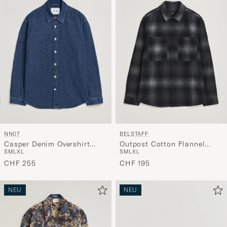
NN07
BELSTAFF
Casper Denim Overshirt
Outpost Cotton Flannel
S
M
L
XL
S
M
L
XL
Medium Indigo
Checked Overshirt Black
CHF 255
CHF 195
NEU
NEU