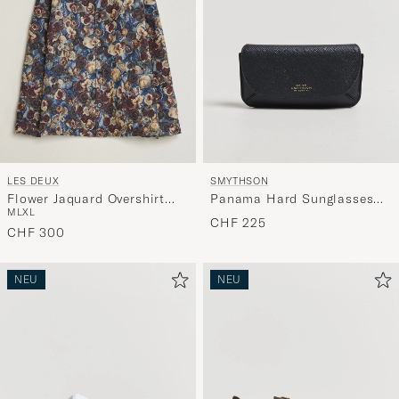
LES DEUX
SMYTHSON
Flower Jaquard Overshirt
Panama Hard Sunglasses
M
L
XL
Blue Multi
Case Navy
CHF 225
CHF 300
NEU
NEU