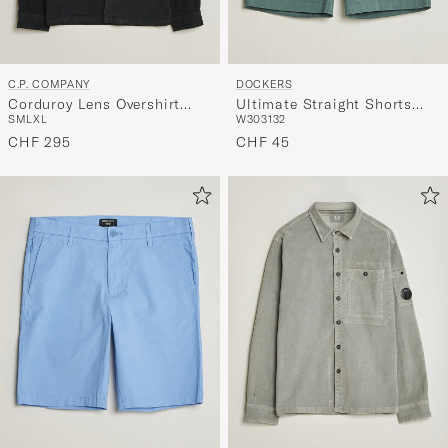
C.P. COMPANY
DOCKERS
Corduroy Lens Overshirt
Ultimate Straight Shorts
S
M
L
XL
W30
31
32
Black
Green
CHF 295
CHF 45