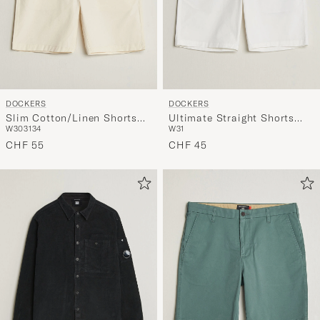
DOCKERS
DOCKERS
Slim Cotton/Linen Shorts
Ultimate Straight Shorts
W30
31
34
W31
Buttercream
Paper White
CHF 55
CHF 45