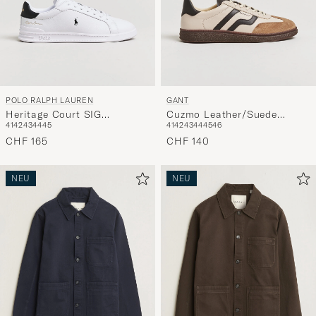
POLO RALPH LAUREN
GANT
Heritage Court SIG
Cuzmo Leather/Suede
41
42
43
44
45
41
42
43
44
45
46
Sneakers White/Black
Sneaker Beige/Brown
CHF 165
CHF 140
NEU
NEU