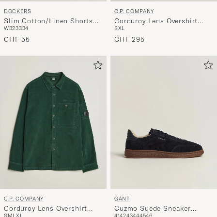
DOCKERS
C.P. COMPANY
Slim Cotton/Linen Shorts
Corduroy Lens Overshirt
W32
33
34
S
XL
Vista Blue
Light Grey
CHF 55
CHF 295
C.P. COMPANY
GANT
Corduroy Lens Overshirt
Cuzmo Suede Sneaker
S
M
L
XL
41
42
43
44
45
46