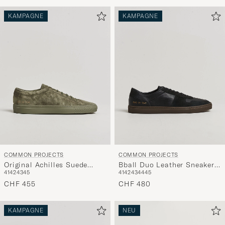
KAMPAGNE
KAMPAGNE
COMMON PROJECTS
COMMON PROJECTS
Original Achilles Suede
Bball Duo Leather Sneaker
41
42
43
45
41
42
43
44
45
Sneaker Moss
Black
CHF 455
CHF 480
KAMPAGNE
NEU