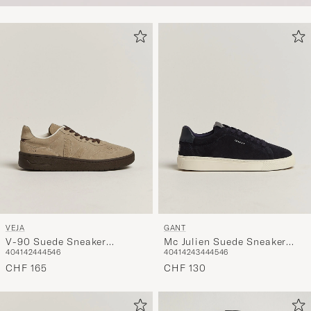
VEJA
GANT
V-90 Suede Sneaker
Mc Julien Suede Sneaker
40
41
42
44
45
46
40
41
42
43
44
45
46
Taupe/Eagle
Dark Blue
CHF 165
CHF 130