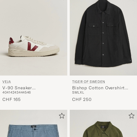
VEJA
TIGER OF SWEDEN
V-90 Sneaker
Bishop Cotton Overshirt
40
41
42
43
44
45
46
S
M
L
XL
White/Marsala Natural
Black
CHF 165
CHF 250