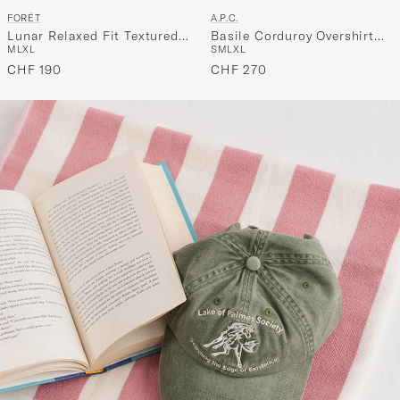
FORÉT
A.P.C.
Lunar Relaxed Fit Textured
Basile Corduroy Overshirt
M
L
XL
S
M
L
XL
Overshirt Navy
Dark Navy
CHF 190
CHF 270