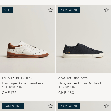
NEU
KAMPAGNE
POLO RALPH LAUREN
COMMON PROJECTS
Heritage Aera Sneakers
Original Achilles Nubuck
40
41
42
43
44
45
41
42
43
44
45
Deckwash White
Sneaker Navy
CHF 175
CHF 480
KAMPAGNE
KAMPAGNE