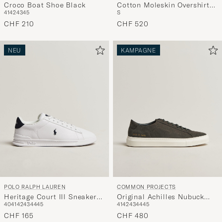
Croco Boat Shoe Black
Cotton Moleskin Overshirt
Auswahl,
41
42
43
45
S
Navy Blue
die
CHF 210
CHF 520
nun
Ihrem
NEU
KAMPAGNE
Stil
entspricht
POLO RALPH LAUREN
COMMON PROJECTS
Heritage Court III Sneakers
Original Achilles Nubuck
40
41
42
43
44
45
41
42
43
44
45
White/Navy
Sneaker Dark Grey
CHF 165
CHF 480