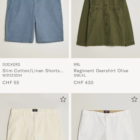
DOCKERS
RRL
Slim Cotton/Linen Shorts
Regiment Overshirt Olive
W31
32
33
34
S
M
L
XL
Bering Sea
CHF 55
CHF 430