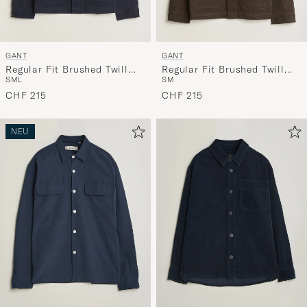
GANT
GANT
Regular Fit Brushed Twill
Regular Fit Brushed Twill
S
M
L
S
M
Overshirt Evening Blue
Overshirt Black Brown
CHF 215
CHF 215
NEU