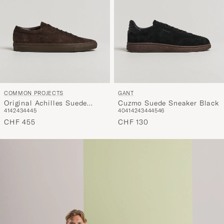
COMMON PROJECTS
GANT
Original Achilles Suede
Cuzmo Suede Sneaker Black
41
42
43
44
45
40
41
42
43
44
45
46
Sneaker Dark Brown
CHF 455
CHF 130