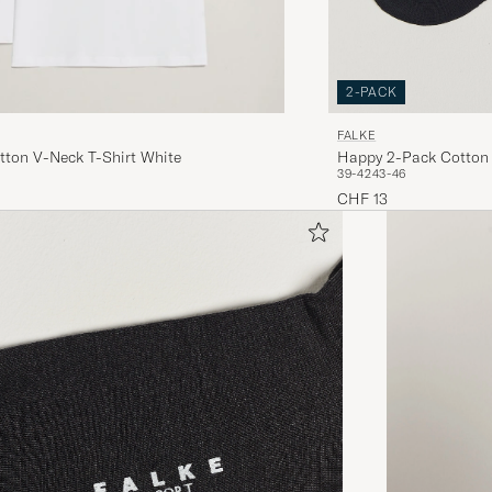
2-PACK
FALKE
Happy 2-Pack Cotton 
tton V-Neck T-Shirt White
39-42
43-46
CHF 13