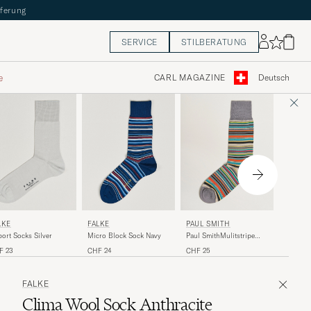
eferung
SERVICE
STILBERATUNG
e
CARL MAGAZINE
Deutsch
FALKE
FALKE
PAUL SMITH
LKE
Shadow 
Micro Block Sock Navy
Paul SmithMulitstripe
port Socks Silver
Blue/Na
SocksGrey
CHF 24
CHF 24
CHF 25
F 23
FALKE
Clima Wool Sock Anthracite