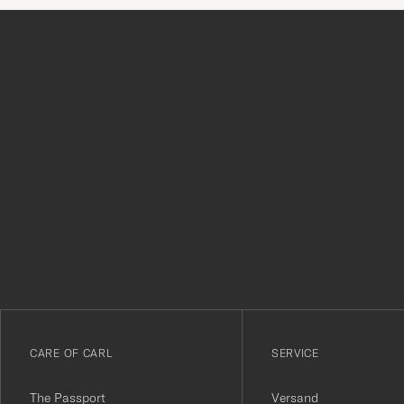
Tack
för
att
du
anmälde
dig
till
vårt
CARE OF CARL
SERVICE
nyhetsbrev!
The Passport
Versand