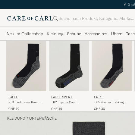
✔
Grat
Suche
Neu im Onlineshop
Kleidung
Schuhe
Accessoires
Uhren
Tasc
FALKE
FALKE
FALKE SPORT
RU4 Endurance Running
TK5 Wander Trekking
TK2 Explore Cool
Socks Black Mix
Socks Black Mix
Trekking Socks Black Mix
CHF 30
CHF 30
CHF 35
KLEIDUNG
/
UNTERWÄSCHE