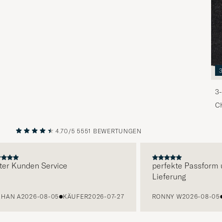
3-
C
4.70/5
5551 BEWERTUNGEN
VORHERIGE
NÄCHST
Kunden Service
perfekte Passform und
Lieferung
N A
2026-08-05
KÄUFER
2026-07-27
RONNY W
2026-08-05
KÄ