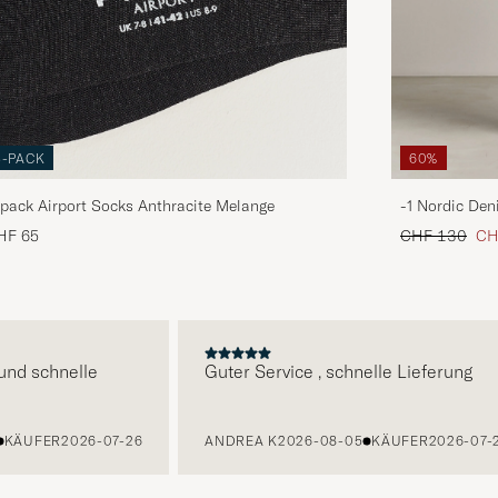
3-PACK
60%
pack Airport Socks Anthracite Melange
-1 Nordic Den
Regulärer Pre
Red
HF 65
CHF 130
CH
E
 schnelle
Guter Service , schnelle Lieferung
UFER
2026-07-26
ANDREA K
2026-08-05
KÄUFER
2026-07-27