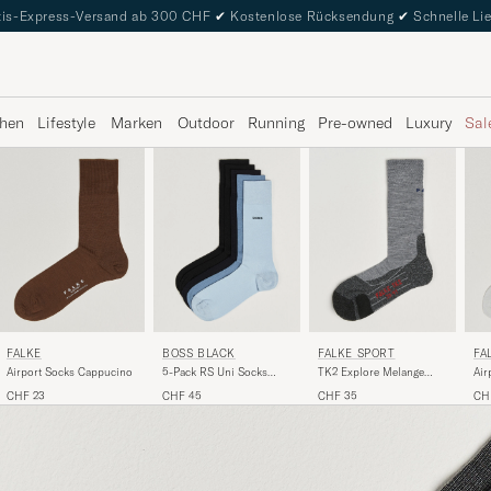
is-Express-Versand ab 300 CHF
✔
Kostenlose Rücksendung
✔
Schnelle Li
hen
Lifestyle
Marken
Outdoor
Running
Pre-owned
Luxury
Sal
FALKE
BOSS BLACK
FALKE SPORT
FA
Airport Socks Cappucino
5-Pack RS Uni Socks
TK2 Explore Melange
Air
Multi
Trekking Socks Grey Mel
CHF 23
CHF 45
CHF 35
CH