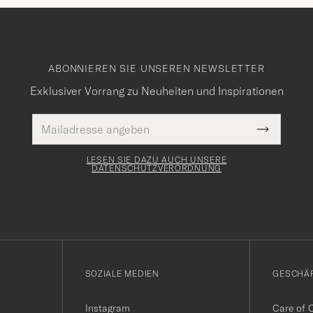
ABONNIEREN SIE UNSEREN NEWSLETTER
Exklusiver Vorrang zu Neuheiten und Inspirationen
E-
Pflichtfeld
Mail
Submit
Adresse
Newslette
Form
LESEN SIE DAZU AUCH UNSERE
DATENSCHUTZVERORDNUNG
SOZIALE MEDIEN
GESCHÄ
Instagram
Care of 