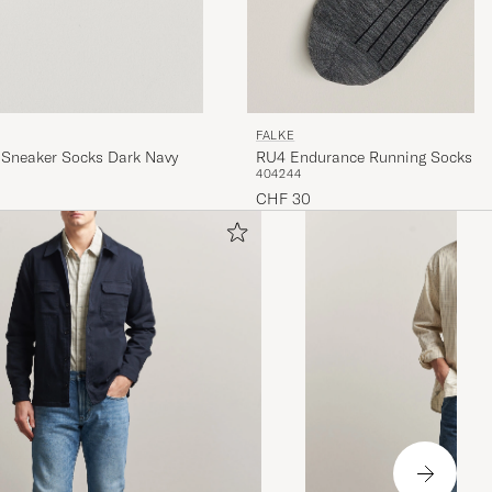
FALKE
Sneaker Socks Dark Navy
RU4 Endurance Running Socks Bl
40
42
44
CHF 30