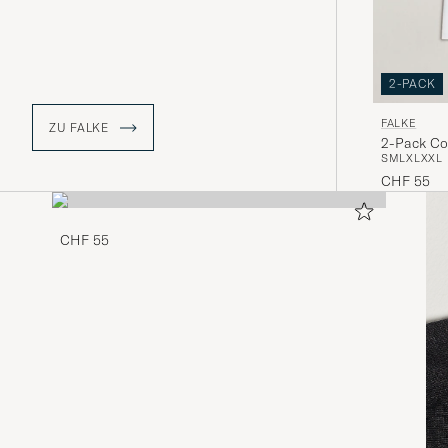
2-PACK
FALKE
ZU FALKE
2-Pack Co
S
M
L
XL
XXL
CHF 55
CHF 55