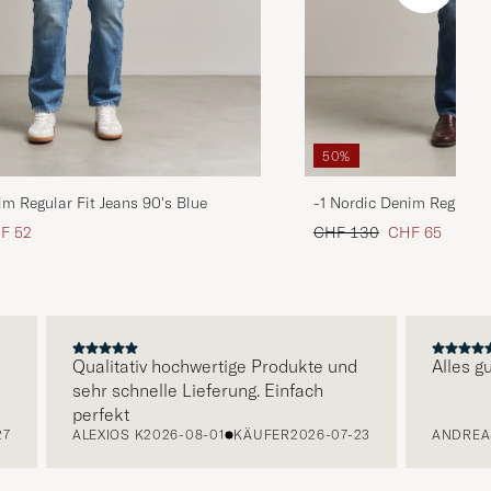
50%
im Regular Fit Jeans 90's Blue
-1 Nordic Denim Regular 
is
uzierter Preis
Regulärer Preis
Reduzierter Pre
F 52
CHF 130
CHF 65
Qualitativ hochwertige Produkte und
Alles gut f
sehr schnelle Lieferung. Einfach
perfekt
ALEXIOS K
2026-08-01
KÄUFER
2026-07-23
ANDREAS S