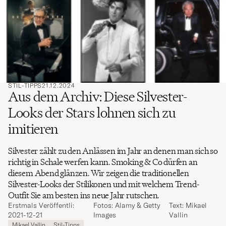
ein,
nach
dem Sie
suchen
möchten
STIL-TIPPS
21.12.2024
Aus dem Archiv: Diese Silvester-
Looks der Stars lohnen sich zu
imitieren
Silvester zählt zu den Anlässen im Jahr an denen man sich so
richtig in Schale werfen kann. Smoking & Co dürfen an
diesem Abend glänzen. Wir zeigen die traditionellen
Silvester-Looks der Stilikonen und mit welchem Trend-
Outfit Sie am besten ins neue Jahr rutschen.
Erstmals Veröffentli:
Fotos: Alamy & Getty
Text: Mikael
2021-12-21
Images
Vallin
Mikael Vallin
Stil-Tipps