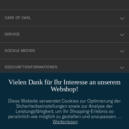
anmälde
dig
till
CARE OF CARL
vårt
nyhetsbrev!
SERVICE
SOZIALE MEDIEN
GESCHÄFTSINFORMATIONEN
Vielen Dank für Ihr Interesse an unserem
Webshop!
STILBERATUNG
Diese Website verwendet Cookies zur Optimierung der
Benötigen Sie Hilfe bei der Suche nach Ihrem persönlichen Stil?
Sicherheitseinstellungen sowie zur Analyse der
Wenden Sie sich an uns, wir helfen Ihnen gerne weiter!
Leistungsfähigkeit, um Ihr Shopping-Erlebnis so
info@careofcarl.de
persönlich wie möglich zu gestalten und anzupassen.
…
STILBERATUNG
Weiterlesen