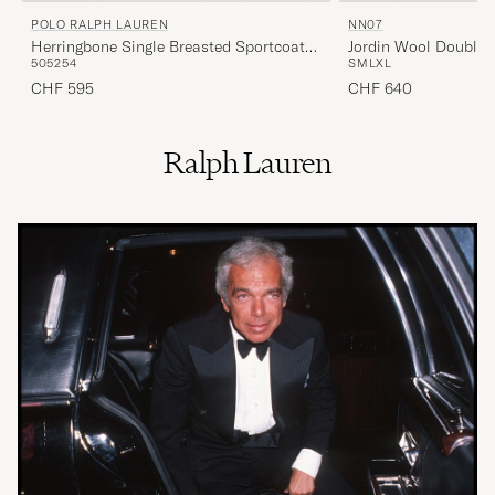
POLO RALPH LAUREN
NN07
Herringbone Single Breasted Sportcoat
Jordin Wool Double 
50
52
54
S
M
L
XL
Brown/Tan
Navy
CHF 595
CHF 640
Ralph Lauren