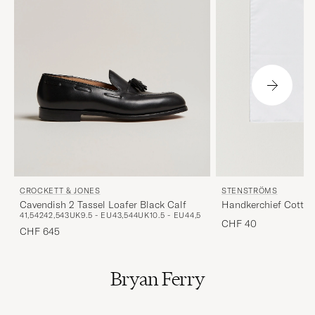
CROCKETT & JONES
STENSTRÖMS
Cavendish 2 Tassel Loafer Black Calf
Handkerchief Cotton
41,5
42
42,5
43
UK9.5 - EU43,5
44
UK10.5 - EU44,5
CHF 40
CHF 645
Bryan Ferry