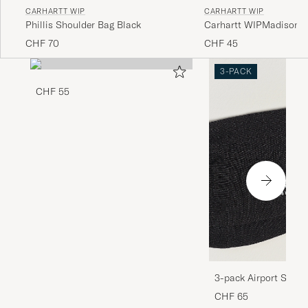
CARHARTT WIP
CARHARTT WIP
Carhartt WIPMadison 
Phillis Shoulder Bag Black
CapBlack
CHF 45
CHF 70
3-PACK
CHF 55
3-pack Airport Socks
Melange
CHF 65