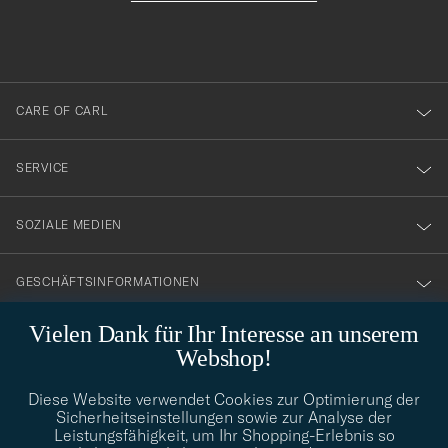
du
anmälde
dig
till
CARE OF CARL
vårt
nyhetsbrev!
SERVICE
SOZIALE MEDIEN
GESCHÄFTSINFORMATIONEN
Vielen Dank für Ihr Interesse an unserem
Webshop!
STILBERATUNG
Diese Website verwendet Cookies zur Optimierung der
Benötigen Sie Hilfe bei der Suche nach Ihrem persönlichen Stil?
Sicherheitseinstellungen sowie zur Analyse der
Wenden Sie sich an uns, wir helfen Ihnen gerne weiter!
Leistungsfähigkeit, um Ihr Shopping-Erlebnis so