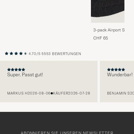
3-pack Airport Socks
Melange
CHF 65
4.70/5
5553 BEWERTUNGEN
Super. Passt gut!
Wunderbar!
VORHERIGE
MARKUS H
2026-08-06
KÄUFER
2026-07-28
BENJAMIN S
2
ABONNIEREN SIE UNSEREN NEWSLETTER