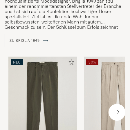
hochqualifizierte Modedesigner. Briglia 1949 zählt zu
einem der renommiertensten Stellvertreter der Branche
und hat sich auf die Konfektion hochwertiger Hosen
spezialisiert. Ziel ist es, die erste Wahl für den
selbstbewussten, weltoffenen Mann mit gutem
Geschmack zu sein. Der Schlüssel zum Erfolg zeichnet
sich durch Qualität und Raffinesse aus.
ZU BRIGLIA 1949
Brigilia 1949 hat sich der Liebe zum Detail verschrieben,
um den Kunden höchste Wertschätzung für die Produkte
zu ermöglichen. Das Unternehmen setzt auf den
Erfahrungswert traditioneller Schneiderkunst und fertigt
NEU
30%
fast alle Produkte im eigenen Land.