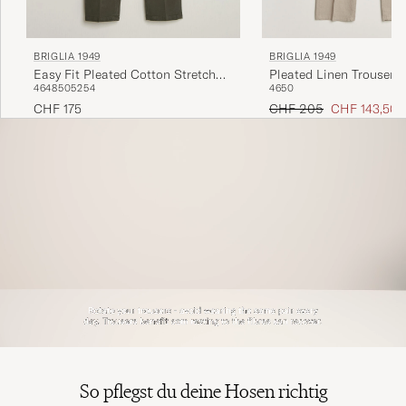
BRIGLIA 1949
BRIGLIA 1949
Easy Fit Pleated Cotton Stretch
Pleated Linen Trousers 
46
48
50
52
54
46
50
Trousers Military
Regulärer Preis
Reduzierter P
CHF 175
CHF 205
CHF 143,50
So pflegst du deine Hosen richtig