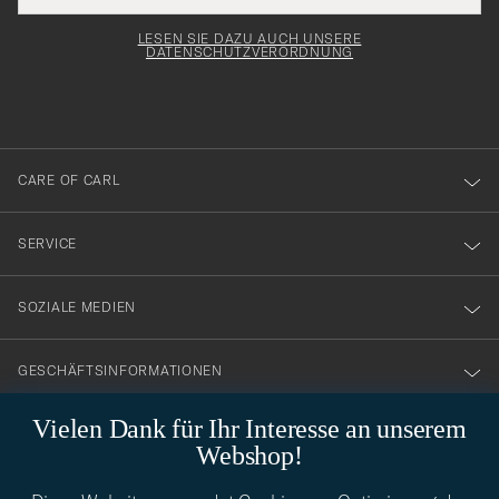
Adresse
för
Newsl
Form
LESEN SIE DAZU AUCH UNSERE
att
DATENSCHUTZVERORDNUNG
du
anmälde
dig
till
CARE OF CARL
vårt
nyhetsbrev!
SERVICE
SOZIALE MEDIEN
GESCHÄFTSINFORMATIONEN
Vielen Dank für Ihr Interesse an unserem
Webshop!
STILBERATUNG