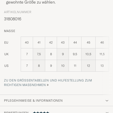
gewohnte Größe zu wählen.
ARTIKELNUMMER
31808016
MASSE
EU
40
41
42
43
44
45
46
UK
7
7,5
8
9
9,5
10,5
11,5
US
7
8
9
10
11
12
13
ZU DEN GRÖSSENTABELLEN UND HILFESTELLUNG ZUM R
»
ICHTIGEN MASSNEHMEN
PFLEGEHINWEISE & INFORMATIONEN
BEWERTUNGEN