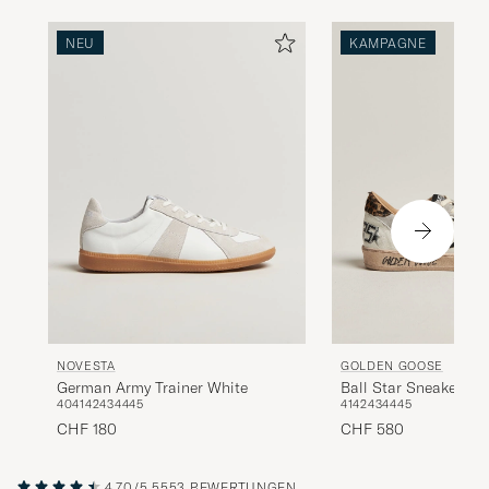
NEU
KAMPAGNE
NOVESTA
GOLDEN GOOSE
German Army Trainer White
Ball Star Sneakers W
40
41
42
43
44
45
41
42
43
44
45
CHF 180
CHF 580
4.70/5
5553 BEWERTUNGEN