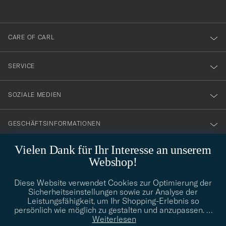
anmälde
dig
till
CARE OF CARL
vårt
nyhetsbrev!
SERVICE
SOZIALE MEDIEN
GESCHÄFTSINFORMATIONEN
Vielen Dank für Ihr Interesse an unserem
Webshop!
STILBERATUNG
Diese Website verwendet Cookies zur Optimierung der
Benötigen Sie Hilfe bei der Suche nach Ihrem persönlichen Stil?
Sicherheitseinstellungen sowie zur Analyse der
Wenden Sie sich an uns, wir helfen Ihnen gerne weiter!
Leistungsfähigkeit, um Ihr Shopping-Erlebnis so
info@careofcarl.de
persönlich wie möglich zu gestalten und anzupassen.
…
STILBERATUNG
Weiterlesen