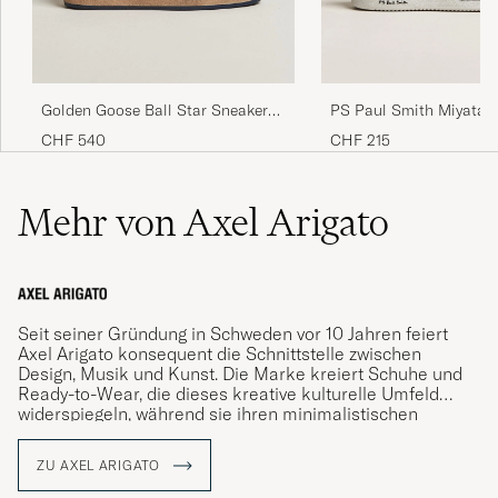
PS Paul Smith Miyata 
Golden Goose Ball Star Sneakers
White
White/Blue
CHF 215
CHF 540
Mehr von Axel Arigato
Seit seiner Gründung in Schweden vor 10 Jahren feiert
Axel Arigato konsequent die Schnittstelle zwischen
Design, Musik und Kunst. Die Marke kreiert Schuhe und
Ready-to-Wear, die dieses kreative kulturelle Umfeld
widerspiegeln, während sie ihren minimalistischen
skandinavischen Wurzeln treu bleibt. Mit zehn Flagship-
Stores in sechs Ländern und Partnerschaften mit über
ZU AXEL ARIGATO
250 internationalen Einzelhändlern verfolgt sie eine
globale kreative Perspektive. Ständig im Wandel mit dem