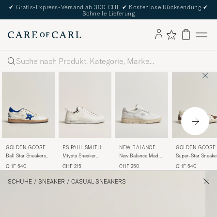
✔
Gratis-Express-Versand ab 300 CHF
✔
Kostenlose Rücksendung
✔
Schnelle Lieferung
Suche
PS PAUL SMITH
NEW BALANCE M
GOLDEN GOOSE
GOLDEN GOOSE
ADE IN US & UK
Miyata Sneaker
New Balance Made
Ball Star Sneakers
Super-Star Sneake
White
In UK Allerdale
White/Blue
White/Denim
CHF 215
CHF 250
CHF 540
CHF 540
Sneakers White
Grain
SCHUHE
/
SNEAKER
/
CASUAL SNEAKERS