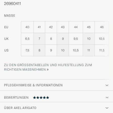
26960411
MASSE
EU
40
41
42
43
44
45
46
UK
6,5
7
8
9
9,5
10
10,5
US
7,5
8
9
10
10,5
11
11,5
ZU DEN GRÖSSENTABELLEN UND HILFESTELLUNG ZUM R
»
ICHTIGEN MASSNEHMEN
PFLEGEHINWEISE & INFORMATIONEN
BEWERTUNGEN
ÜBER AXEL ARIGATO