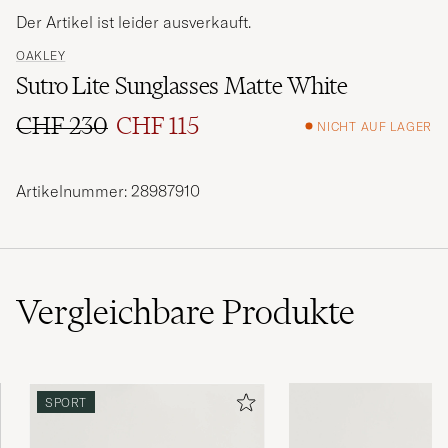
Der Artikel ist leider ausverkauft.
OAKLEY
Sutro Lite Sunglasses Matte White
CHF 230
CHF 115
NICHT AUF LAGER
Regulärer Preis
Reduzierter Preis
Artikelnummer: 28987910
Vergleichbare
Produkte
SPORT