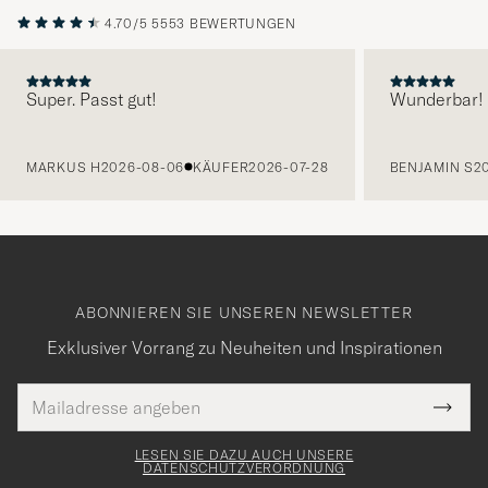
4.70/5
5553 BEWERTUNGEN
Super. Passt gut!
Wunderbar!
VORHERIGE
MARKUS H
2026-08-06
KÄUFER
2026-07-28
BENJAMIN S
2
ABONNIEREN SIE UNSEREN NEWSLETTER
Exklusiver Vorrang zu Neuheiten und Inspirationen
E-
Tack
lichtfeld
Mail
Submi
Adresse
för
Newsl
Form
LESEN SIE DAZU AUCH UNSERE
att
DATENSCHUTZVERORDNUNG