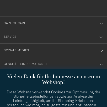
du
anmälde
dig
till
CARE OF CARL
vårt
nyhetsbrev!
SERVICE
SOZIALE MEDIEN
GESCHÄFTSINFORMATIONEN
Vielen Dank für Ihr Interesse an unserem
Webshop!
STILBERATUNG
Diese Website verwendet Cookies zur Optimierung der
Benötigen Sie Hilfe bei der Suche nach Ihrem persönlichen Stil?
Sicherheitseinstellungen sowie zur Analyse der
Wenden Sie sich an uns, wir helfen Ihnen gerne weiter!
Leistungsfähigkeit, um Ihr Shopping-Erlebnis so
info@careofcarl.de
persönlich wie möglich zu gestalten und anzupassen.
…
STILBERATUNG