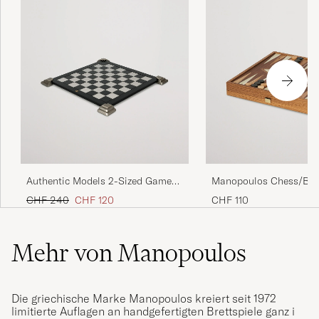
Authentic Models 2-Sized Game
Manopoulos Chess/Ba
Board Black
Combo Game
Regulärer Preis
Reduzierter Preis
CHF 240
CHF 120
CHF 110
Mehr von Manopoulos
Die griechische Marke Manopoulos kreiert seit 1972
limitierte Auflagen an handgefertigten Brettspiele ganz i