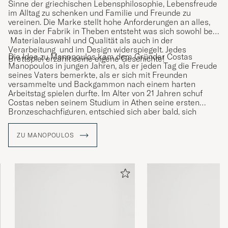
Sinne der griechischen Lebensphilosophie, Lebensfreude
im Alltag zu schenken und Familie und Freunde zu
vereinen. Die Marke stellt hohe Anforderungen an alles,
was in der Fabrik in Theben entsteht was sich sowohl bei
Materialauswahl und Qualität als auch in der
Verarbeitung und im Design widerspiegelt. Jedes
Die Idee zu Manopoulos kam dem Gründer Costas
Brettspiel erzählt seine eigene Geschichte!
Manopoulos in jungen Jahren, als er jeden Tag die Freude
seines Vaters bemerkte, als er sich mit Freunden
versammelte und Backgammon nach einem harten
Arbeitstag spielen durfte. Im Alter von 21 Jahren schuf
Costas neben seinem Studium in Athen seine ersten
Bronzeschachfiguren, entschied sich aber bald, sich
seinem Hobby voll und ganz zu widmen.
ZU MANOPOULOS