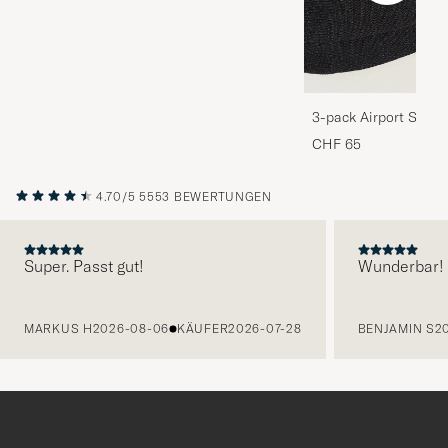
3-pack Airport Socks
Melange
CHF 65
4.70/5
5553 BEWERTUNGEN
Super. Passt gut!
Wunderbar!
VORHERIGE
MARKUS H
2026-08-06
KÄUFER
2026-07-28
BENJAMIN S
2