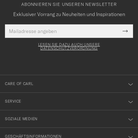
ABONNIEREN SIE UNSEREN NEWSLETTER
Exklusiver Vorrang zu Neuheiten und Inspirationen
E-
Tack
lichtfeld
Mail
Submi
Adresse
för
Newsl
Form
LESEN SIE DAZU AUCH UNSERE
att
DATENSCHUTZVERORDNUNG
du
anmälde
dig
till
CARE OF CARL
vårt
nyhetsbrev!
SERVICE
SOZIALE MEDIEN
GESCHÄFTSINFORMATIONEN