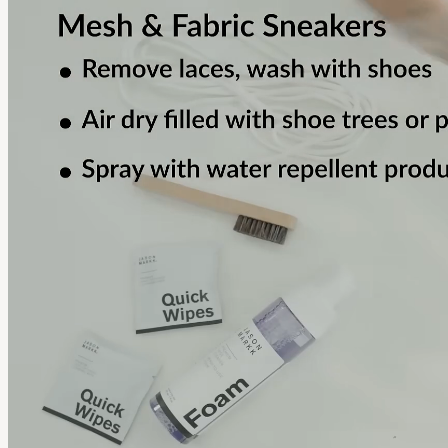
Rugby-Shirt an der Definition des
klassischen, amerikanischen College-
Stils beteiligt.