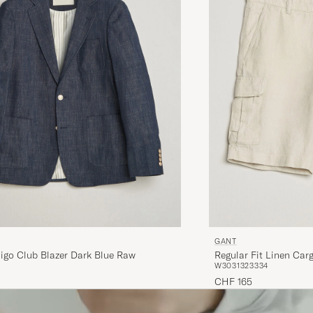
GANT
igo Club Blazer Dark Blue Raw
Regular Fit Linen Car
W30
31
32
33
34
CHF 165