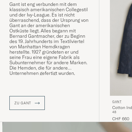
Gant ist eng verbunden mit dem
klassisch amerikanischen Collegestil
und der Ivy-League. Es ist nicht
überraschend, dass der Ursprung von
Gant an der amerikanischen
Ostküste liegt. Alles begann mit
Bernard Gantmacher, der zu Beginn
des 19. Jahrhunderts im Textilviertel
von Manhattan Hemdkragen
herstellte. 1927 gründeten er und
seine Frau eine eigene Fabrik als
Subunternehmer für andere Marken.
Die Hemden, die für andere
Unternehmen gefertigt wurden,
gewannen immer mehr an
Popularität. Im Jahr 1949 gründete die
Familie Gantmacher zusammen mit
ihren Söhne die Marke Gant.
GANT
ZU GANT
Gant wurde vom Preppy-Stil geprägt
Cotton Ind
wie der Style von der Marke selbst
48
und ist seit seiner Gründung mit
CHF 660
klassischen Kleidungsstücken wie
dem Button-Down-Hemd, der
khakifarbenen Chinohose und dem