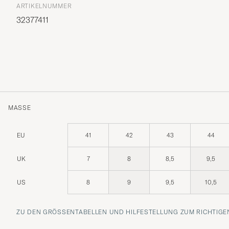
ARTIKELNUMMER
32377411
MASSE
EU
41
42
43
44
UK
7
8
8,5
9,5
US
8
9
9,5
10,5
ZU DEN GRÖSSENTABELLEN UND HILFESTELLUNG ZUM RICHTIGEN