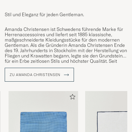
Stil und Eleganz für jeden Gentleman.
Amanda Christensen ist Schwedens führende Marke für
Herrenaccessoires und liefert seit 1885 klassische,
maßgeschneiderte Kleidungsstücke für den modernen
Gentleman. Als die Gründerin Amanda Christensen Ende
des 19. Jahrhunderts in Stockholm mit der Herstellung von
Fliegen und Krawatten begann, legte sie den Grundstein
für ein Erbe zeitlosen Stils und höchster Qualität. Seit
1949 ist das Unternehmen königlicher Hoflieferant und
bietet heute Krawatten, Schals, Einstecktücher, Socken
ZU AMANDA CHRISTENSEN
und Manschettenknöpfe – Details, die die Persönlichkeit
und den Stil anspruchsvoller Männer weltweit
unterstreichen. Ein großer Teil der Produktion findet rund
um den Comer See in Italien statt, wo das Handwerk über
Generationen bewahrt wurde.