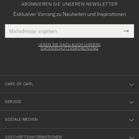
ABONNIEREN SIE UNSEREN NEWSLETTER
Exklusiver Vorrang zu Neuheiten und Inspirationen
E-
Tack
lichtfeld
Mail
Submi
Adresse
för
Newsl
Form
LESEN SIE DAZU AUCH UNSERE
att
DATENSCHUTZVERORDNUNG
du
anmälde
dig
till
CARE OF CARL
vårt
nyhetsbrev!
SERVICE
SOZIALE MEDIEN
GESCHÄFTSINFORMATIONEN