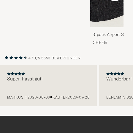
3-pack Airport Socks
Melange
CHF 65
4.70/5
5553 BEWERTUNGEN
Super. Passt gut!
Wunderbar!
VORHERIGE
MARKUS H
2026-08-06
KÄUFER
2026-07-28
BENJAMIN S
2