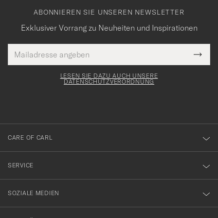
ABONNIEREN SIE UNSEREN NEWSLETTER
Exklusiver Vorrang zu Neuheiten und Inspirationen
E-
Tack
lichtfeld
Mail
Submi
Adresse
för
Newsl
Form
LESEN SIE DAZU AUCH UNSERE
att
DATENSCHUTZVERORDNUNG
du
anmälde
dig
till
CARE OF CARL
vårt
nyhetsbrev!
SERVICE
SOZIALE MEDIEN