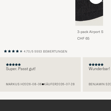
3-pack Airport Socks
Melange
CHF 65
4.70/5
5553 BEWERTUNGEN
Super. Passt gut!
Wunderbar!
VORHERIGE
MARKUS H
2026-08-06
KÄUFER
2026-07-28
BENJAMIN S
2