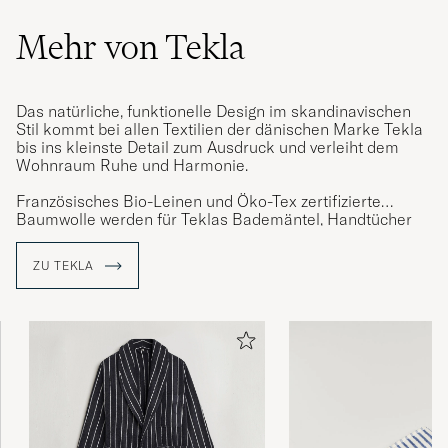
Mehr von Tekla
Das natürliche, funktionelle Design im skandinavischen
Stil kommt bei allen Textilien der dänischen Marke Tekla
bis ins kleinste Detail zum Ausdruck und verleiht dem
Wohnraum Ruhe und Harmonie.
Französisches Bio-Leinen und Öko-Tex zertifizierte
Baumwolle werden für Teklas Bademäntel, Handtücher
und Nachtwäsche verwendet. Die Bettwäsche ist
„stonewashed“ für ein natürlich mattes Finish. Alle
ZU TEKLA
Produkte müssen dem enorm hohen Anspruch des
dänischen Unternehmens entsprechen.