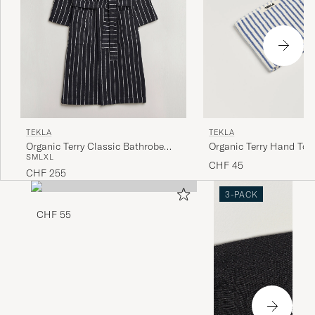
TEKLA
TEKLA
Organic Terry Classic Bathrobe
Organic Terry Hand Tow
S
M
L
XL
Antwerp
Blue Stripes
CHF 45
CHF 255
3-PACK
CHF 55