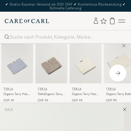
✔
Gratis-Express-Versand ab 300 CHF
✔
Kostenlose Rücksendung
✔
Schnelle Lieferung
Suche
TEKLA
TEKLA
TEKLA
TEKLA
TeklaOrganic Terry
Organic Terry Hand
Organic Terry Hand
Organic Terry Bath
Hand TowelKodiak
Towel Ivory
Towel Coastal Blue
Towel Sienna
CHF 45
CHF 45
CHF 45
CHF 90
Stripes
Stripes
Stripes
SALE