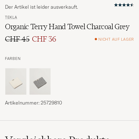
Der Artikel ist leider ausverkauft.
TEKLA
Organic Terry Hand Towel Charcoal Grey
CHF 45
CHF 36
NICHT AUF LAGER
Regulärer Preis
Reduzierter Preis
FARBEN
Artikelnummer: 25729810