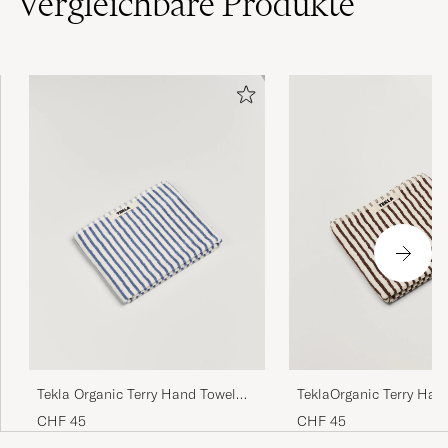
Vergleichbare
Produkte
TeklaOrganic Terry Han
Tekla Organic Terry Hand Towel
TowelKodiak Stripes
Coastal Blue Stripes
CHF 45
CHF 45