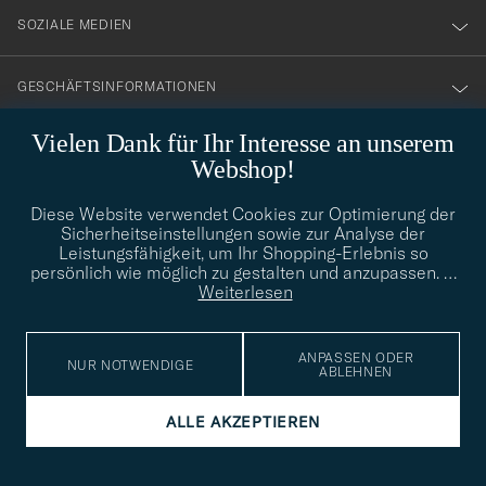
SOZIALE MEDIEN
GESCHÄFTSINFORMATIONEN
Vielen Dank für Ihr Interesse an unserem
Webshop!
STILBERATUNG
Diese Website verwendet Cookies zur Optimierung der
Benötigen Sie Hilfe bei der Suche nach Ihrem persönlichen Stil?
Sicherheitseinstellungen sowie zur Analyse der
Wenden Sie sich an uns, wir helfen Ihnen gerne weiter!
Leistungsfähigkeit, um Ihr Shopping-Erlebnis so
info@careofcarl.de
persönlich wie möglich zu gestalten und anzupassen.
…
STILBERATUNG
Weiterlesen
ANPASSEN ODER
NUR NOTWENDIGE
ABLEHNEN
© Care of Carl 2026
ALLE AKZEPTIEREN