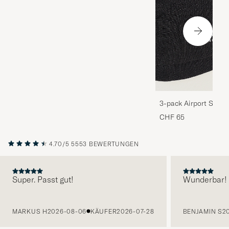
3-pack Airport Socks
Melange
CHF 65
4.70/5
5553 BEWERTUNGEN
Super. Passt gut!
Wunderbar!
VORHERIGE
MARKUS H
2026-08-06
KÄUFER
2026-07-28
BENJAMIN S
2