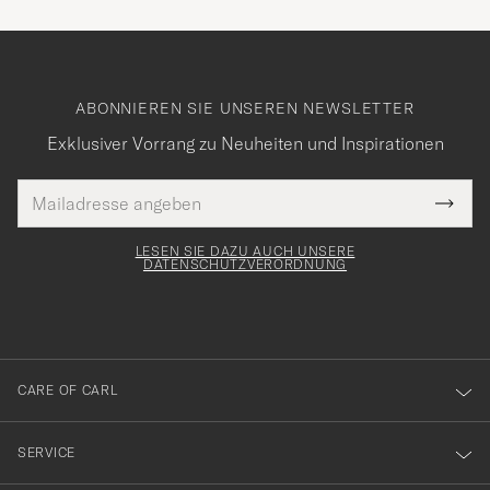
ABONNIEREN SIE UNSEREN NEWSLETTER
Exklusiver Vorrang zu Neuheiten und Inspirationen
E-
Tack
lichtfeld
Mail
Submi
Adresse
för
Newsl
Form
LESEN SIE DAZU AUCH UNSERE
att
DATENSCHUTZVERORDNUNG
du
anmälde
dig
till
CARE OF CARL
vårt
nyhetsbrev!
SERVICE