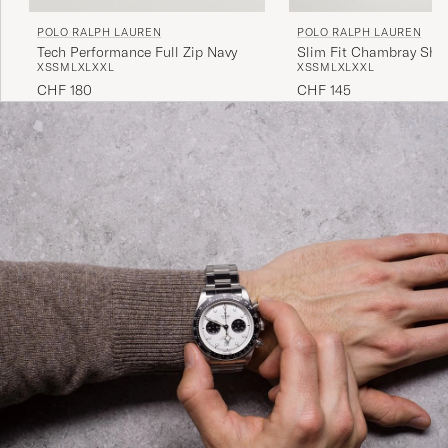
POLO RALPH LAUREN
POLO RALPH LAUREN
Tech Performance Full Zip Navy
Slim Fit Chambray Shi
XS
S
M
L
XL
XXL
XS
S
M
L
XL
XXL
CHF 180
CHF 145