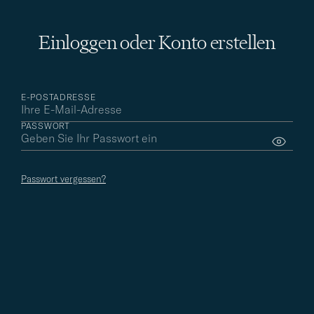
Non-member
Einloggen oder Konto erstellen
E-POSTADRESSE
PASSWORT
(Keine Zustimmung zu E-Mails)
Passwort vergessen?
0% Rückvergütung auf Ihre Einkäufe
Kein frühzeitiger Zugang zu Sales
Kostenlose Lieferung und Retoure