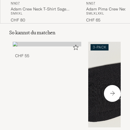
NN07
NN07
Adam Pima Crew Neck T
Adam Crew Neck T-Shirt Sage
S
M
L
XL
XXL
S
M
XXL
White
Green
CHF 65
CHF 80
So kannst du matchen
3-PACK
CHF 55