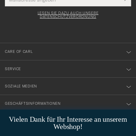
Tack
lichtfeld
Mail
Submi
Adresse
för
Newsl
Form
LESEN SIE DAZU AUCH UNSERE
att
DATENSCHUTZVERORDNUNG
du
anmälde
dig
till
CARE OF CARL
vårt
nyhetsbrev!
SERVICE
SOZIALE MEDIEN
GESCHÄFTSINFORMATIONEN
Vielen Dank für Ihr Interesse an unserem
Webshop!
STILBERATUNG