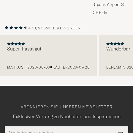
3-pack Airport Socks
Melange
CHF 65
4.70/5
5553 BEWERTUNGEN
Super. Passt gut!
Wunderbar!
VORHERIGE
MARKUS H
2026-08-06
KÄUFER
2026-07-28
BENJAMIN S
2
ABONNIEREN SIE UNSEREN NEWSLETTER
Exklusiver Vorrang zu Neuheiten und Inspirationen
E-