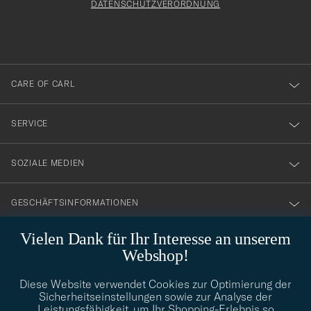
att
DATENSCHUTZVERORDNUNG
du
anmälde
dig
till
CARE OF CARL
vårt
nyhetsbrev!
SERVICE
SOZIALE MEDIEN
GESCHÄFTSINFORMATIONEN
Vielen Dank für Ihr Interesse an unserem
Webshop!
STILBERATUNG
Diese Website verwendet Cookies zur Optimierung der
Benötigen Sie Hilfe bei der Suche nach Ihrem persönlichen Stil?
Sicherheitseinstellungen sowie zur Analyse der
Wenden Sie sich an uns, wir helfen Ihnen gerne weiter!
Leistungsfähigkeit, um Ihr Shopping-Erlebnis so