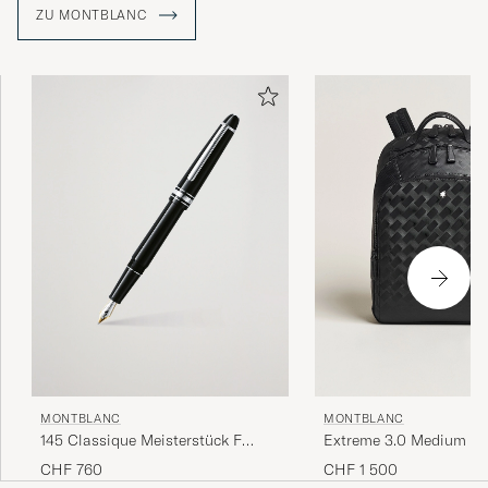
mit ihren gut gefertigten Schreibgeräten die Kunst des
ZU MONTBLANC
Schreibens von Hand revolutionieren sollte.
MONTBLANC
MONTBLANC
145 Classique Meisterstück F
Extreme 3.0 Medium Ba
Fountain Pen Platinum Line
Compartments Black
CHF 760
CHF 1 500