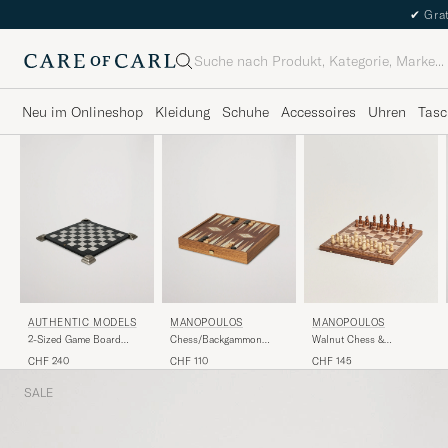
✔
Grat
Suche
Neu im Onlineshop
Kleidung
Schuhe
Accessoires
Uhren
Tasc
AUTHENTIC MODELS
MANOPOULOS
MANOPOULOS
2-Sized Game Board
Chess/Backgammon
Walnut Chess &
Black
Combo Game
Backgammon
CHF 240
CHF 110
CHF 145
SALE