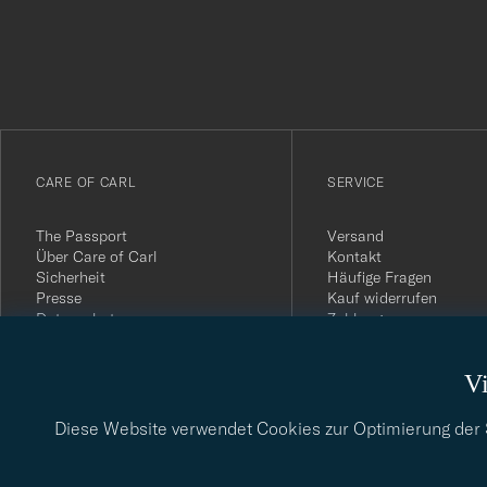
att
du
anmälde
dig
till
vårt
CARE OF CARL
SERVICE
nyhetsbrev!
The Passport
Versand
Über Care of Carl
Kontakt
Sicherheit
Häufige Fragen
Presse
Kauf widerrufen
Datenschutz
Zahlung
Impressum
Kundenbewertungen
AGB
Geschenkkarten
Vi
Widerrufsrecht
Nachhaltigkeitsbericht
Diese Website verwendet Cookies zur Optimierung der Si