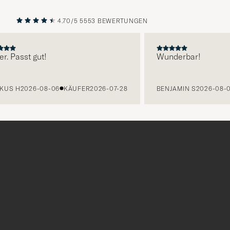
4.70/5
5553 BEWERTUNGEN
VORHERIGE
NÄCHST
 Passt gut!
Wunderbar!
S H
2026-08-06
KÄUFER
2026-07-28
BENJAMIN S
2026-08-06
Tack
för