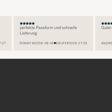
perfekte Passform und schnelle
Guter Se
Lieferung
7
RONNY W
2026-08-05
KÄUFER
2026-07-26
ANDREA 
r