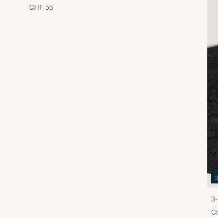
CHF 55
3-
C