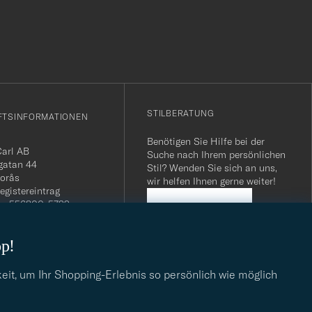
STILBERATUNG
FTSINFORMATIONEN
Benötigen Sie Hilfe bei der
Carl AB
Suche nach Ihrem persönlichen
gatan 44
Stil? Wenden Sie sich an uns,
orås
wir helfen Ihnen gerne weiter!
egistereintrag
n: 556800-5739
STILBERATUNG
mmer Schweiz: CHE-
.275 MWST
op!
.: SE556800573901
040 / 22 63 88 96
dresse:
eit, um Ihr Shopping-Erlebnis so persönlich wie möglich
eofcarl.de