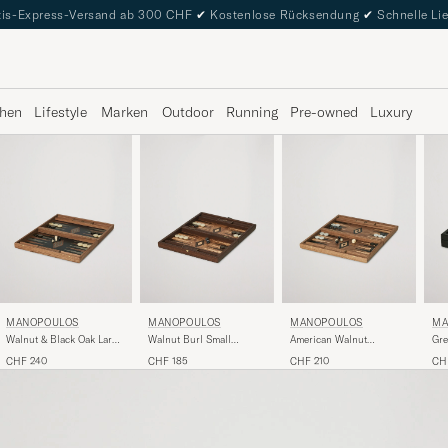
is-Express-Versand ab 300 CHF
✔
Kostenlose Rücksendung
✔
Schnelle Li
hen
Lifestyle
Marken
Outdoor
Running
Pre-owned
Luxury
MANOPOULOS
MANOPOULOS
MANOPOULOS
MA
Walnut & Black Oak Large
Walnut Burl Small
American Walnut
Gre
Backgammon
Backgammon With Side
Backgammon With Side
Che
CHF 240
CHF 185
CHF 210
CH
Racks
Racks