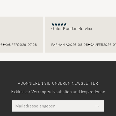
E
Guter Kunden Service
KÄUFER
2026-07-28
FARHAN A
2026-08-05
KÄUFER
2026-07-2
ABONNIEREN SIE UNSEREN NEWSLETTER
Exklusiver Vorrang zu Neuheiten und Inspirationen
E-
Pflichtfeld
Mail
Submit
Adresse
Newslette