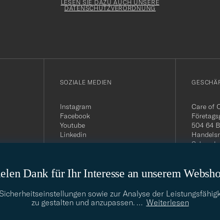
Form
LESEN SIE DAZU AUCH UNSERE
DATENSCHUTZVERORDNUNG
SOZIALE MEDIEN
GESCHÄ
Instagram
Care of 
Facebook
Företags
Youtube
504 64 B
Linkedin
Handelsr
Schwede
MwSt-Nu
399.819
elen Dank für Ihr Interesse an unserem Websh
USt-IdNr
Telefon:
E-Mail-A
cherheitseinstellungen sowie zur Analyse der Leistungsfähigk
info@car
zu gestalten und anzupassen.
…
Weiterlesen