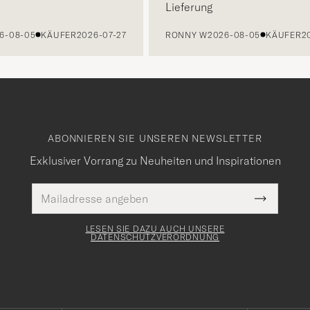
Lieferung
8-05
KÄUFER
2026-07-27
RONNY W
2026-08-05
KÄUFER
2026-
ABONNIEREN SIE UNSEREN NEWSLETTER
Exklusiver Vorrang zu Neuheiten und Inspirationen
E-
Pflichtfeld
Mail
Submit
Adresse
Newslette
Form
LESEN SIE DAZU AUCH UNSERE
DATENSCHUTZVERORDNUNG