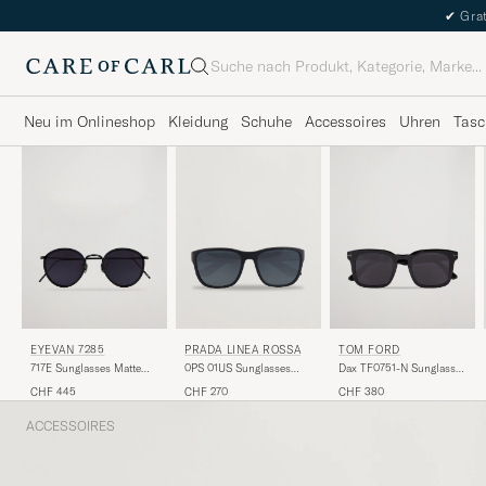
✔
Grat
Suche
Neu im Onlineshop
Kleidung
Schuhe
Accessoires
Uhren
Tasc
EYEVAN 7285
PRADA LINEA ROSSA
TOM FORD
717E Sunglasses Matte
0PS 01US Sunglasses
Dax TF0751-N Sunglasses
Black
Grey
Black
CHF 445
CHF 270
CHF 380
ACCESSOIRES