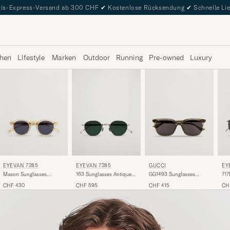
is-Express-Versand ab 300 CHF
✔
Kostenlose Rücksendung
✔
Schnelle Li
hen
Lifestyle
Marken
Outdoor
Running
Pre-owned
Luxury
EYEVAN 7285
EYEVAN 7285
GUCCI
EY
Mason Sunglasses
163 Sunglasses Antique
GG1493 Sunglasses
717
Transparent
Gold
Transparent
For
CHF 430
CHF 595
CHF 415
CH