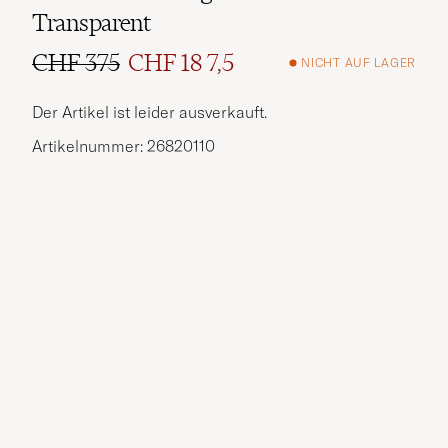
Transparent
CHF 375
CHF 18 7,5
NICHT AUF LAGER
Regulärer Preis
Reduzierter Preis
Der Artikel ist leider ausverkauft.
Artikelnummer: 26820110