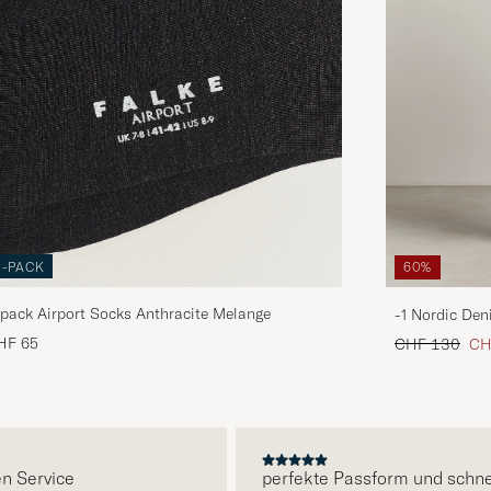
3-PACK
60%
pack Airport Socks Anthracite Melange
-1 Nordic Den
Regulärer Pre
Red
HF 65
CHF 130
CH
E
ervice
perfekte Passform und schnelle