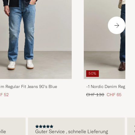
50%
im Regular Fit Jeans 90's Blue
-1 Nordic Denim Regular 
is
uzierter Preis
Regulärer Preis
Reduzierter Pre
F 52
CHF 130
CHF 65
Guter Service , schnelle Lieferung
Qua