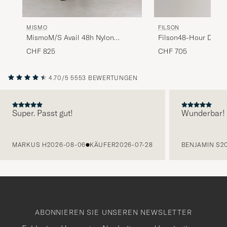
MISMO
FILSON
MismoM/S Avail 48h Nylon
Filson48-Hour Duffle
WeekendbagNavy/Dark Brown
Green
CHF 825
CHF 705
4.70/5
5553 BEWERTUNGEN
Super. Passt gut!
Wunderbar!
VORHERIGE
MARKUS H
2026-08-06
KÄUFER
2026-07-28
BENJAMIN S
2
ABONNIEREN SIE UNSEREN NEWSLETTER