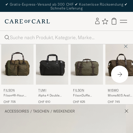
✔
Gratis-Express-Versand ab 300 CHF
✔
Kostenlose Rücksendung
✔
Schnelle Lieferung
Suche
FILSON
MISMO
TUMI
FILSON
Filson48-Hour
MismoM/S Avail
Alpha 4 Double
FilsonDuffle
Duffle BagOtter
48h Nylon
Expansion Duffle
MediumOtter Green
CHF 705
CHF 745
CHF 610
CHF 625
Green
WeekendbagArmy/
Bag Black
Brown
ACCESSOIRES
/
TASCHEN
/
WEEKENDER