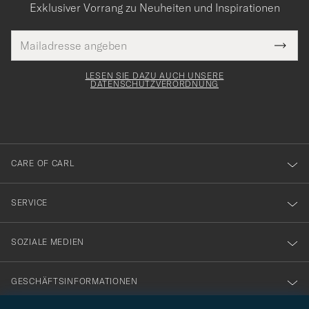
Exklusiver Vorrang zu Neuheiten und Inspirationen
E-
Tack
lichtfeld
Mail
Submi
Adresse
för
Newsl
Form
LESEN SIE DAZU AUCH UNSERE
att
DATENSCHUTZVERORDNUNG
du
anmälde
dig
till
CARE OF CARL
vårt
nyhetsbrev!
SERVICE
SOZIALE MEDIEN
GESCHÄFTSINFORMATIONEN