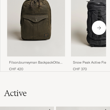
FilsonJourneyman BackpackOtter
Snow Peak Active Field
Green
M Black
CHF 420
CHF 370
Active