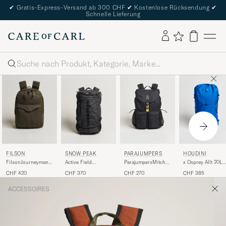
✔
Gratis-Express-Versand ab 300 CHF
✔
Kostenlose Rücksendung
✔
Schnelle Lieferung
Suche
FILSON
SNOW PEAK
PARAJUMPERS
HOUDINI
FilsonJourneyman
Active Field
ParajumpersMitchel
x Osprey Allt 20L
BackpackOtter
Backpack M Black
Nylon Ripstop
Backpack Tribe Bl
CHF 420
CHF 370
CHF 270
CHF 385
Green
BackpackBlack
ACCESSOIRES