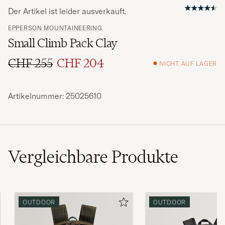
Der Artikel ist leider ausverkauft.
EPPERSON MOUNTAINEERING
Small Climb Pack Clay
CHF 255
CHF 204
NICHT AUF LAGER
Regulärer Preis
Reduzierter Preis
Artikelnummer: 25025610
Vergleichbare
Produkte
OUTDOOR
OUTDOOR