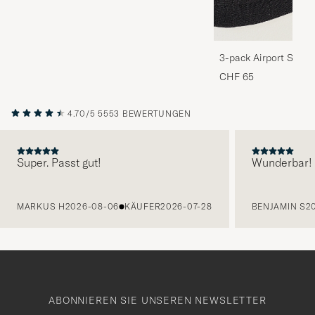
3-pack Airport Socks
Melange
CHF 65
4.70/5
5553 BEWERTUNGEN
Super. Passt gut!
Wunderbar!
VORHERIGE
MARKUS H
2026-08-06
KÄUFER
2026-07-28
BENJAMIN S
2
ABONNIEREN SIE UNSEREN NEWSLETTER