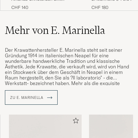
Grenadine 8 cm Tie Sky Blue
Tie Burgundy
CHF 140
CHF 180
Mehr von E. Marinella
Der Krawattenhersteller E. Marinella steht seit seiner
Gründung 1914 im italienischen Neapel für eine
wunderbare handwerkliche Tradition und klassische
Ästhetik. Jede Krawatte, die verkauft wird, wird von Hand
ein Stockwerk über dem Geschäft in Neapel in einem
Raum hergestellt, den Sie als ?Il laboratorio" - die
Werkstatt- bezeichnet haben. Mehr als die exquisite
Handwerkskunst, aus der die Krawatten bestehen,
zeichnen sie sich dadurch aus, dass sie aus
ZU E. MARINELLA
handbedrucktem Seidenstoff aus England bestehen.
Etwas, von dem man stolz sagen kann, dass es seit der
Gründung des Unternehmens verwendet wird. Heute wird
das Familienunternehmen von Alessandro Marinella, der
vierten Generation Marinella, geführt und zieht nach wie
vor alles an, von Stadtführern bis zu Stilkennern aus der
ganzen Welt.