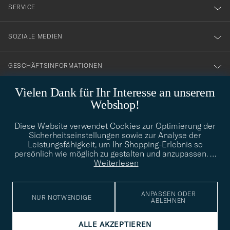
nyhetsbrev!
SERVICE
SOZIALE MEDIEN
GESCHÄFTSINFORMATIONEN
Vielen Dank für Ihr Interesse an unserem
Webshop!
STILBERATUNG
Diese Website verwendet Cookies zur Optimierung der
Benötigen Sie Hilfe bei der Suche nach Ihrem persönlichen Stil?
Sicherheitseinstellungen sowie zur Analyse der
Wenden Sie sich an uns, wir helfen Ihnen gerne weiter!
Leistungsfähigkeit, um Ihr Shopping-Erlebnis so
persönlich wie möglich zu gestalten und anzupassen.
…
info@careofcarl.de
STILBERATUNG
Weiterlesen
ANPASSEN ODER
NUR NOTWENDIGE
ABLEHNEN
© Care of Carl 2026
ALLE AKZEPTIEREN