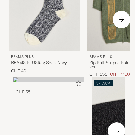
BEAMS PLUS
BEAMS PLUS
BEAMS PLUSRag SocksNavy
Zip Knit Striped Polo Ol
S
XL
CHF 40
Regulärer Preis
Reduzierter P
CHF 155
CHF 77,50
3-PACK
CHF 55