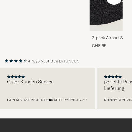
3-pack Airport Socks
Melange
CHF 65
4.70/5
5551 BEWERTUNGEN
Guter Kunden Service
perfekte Pas
Lieferung
VORHERIGE
FARHAN A
2026-08-05
KÄUFER
2026-07-27
RONNY W
2026