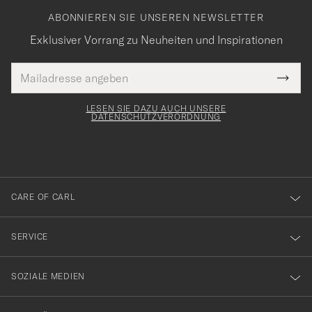
ABONNIEREN SIE UNSEREN NEWSLETTER
Exklusiver Vorrang zu Neuheiten und Inspirationen
E-
Tack
lichtfeld
Mail
Submi
Adresse
för
Newsl
Form
LESEN SIE DAZU AUCH UNSERE
att
DATENSCHUTZVERORDNUNG
du
anmälde
dig
till
CARE OF CARL
vårt
nyhetsbrev!
SERVICE
SOZIALE MEDIEN