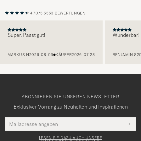
4.70/5
5553 BEWERTUNGEN
Super. Passt gut!
Wunderbar!
VORHERIGE
MARKUS H
2026-08-06
KÄUFER
2026-07-28
BENJAMIN S
2
ABONNIEREN SIE UNSEREN NEWSLETTER
Exklusiver Vorrang zu Neuheiten und Inspirationen
E-
Tack
lichtfeld
Mail
Submi
Adresse
för
Newsl
Form
LESEN SIE DAZU AUCH UNSERE