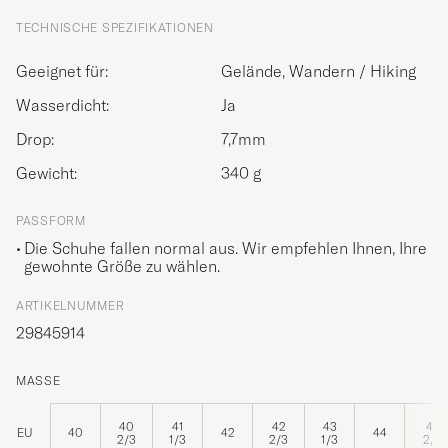
TECHNISCHE SPEZIFIKATIONEN
Geeignet für:
Gelände, Wandern / Hiking
Wasserdicht:
Ja
Drop:
7,7mm
Gewicht:
340 g
PASSFORM
Die Schuhe fallen normal aus. Wir empfehlen Ihnen, Ihre
gewohnte Größe zu wählen.
ARTIKELNUMMER
29845914
MASSE
40
41
42
43
44
EU
40
42
44
2/3
1/3
2/3
1/3
2/3