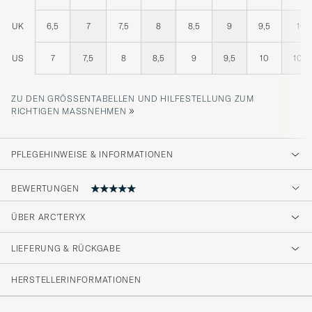
UK
6,5
7
7,5
8
8,5
9
9,5
10
US
7
7,5
8
8,5
9
9,5
10
10,5
ZU DEN GRÖSSENTABELLEN UND HILFESTELLUNG ZUM R
»
ICHTIGEN MASSNEHMEN
PFLEGEHINWEISE & INFORMATIONEN
BEWERTUNGEN
ÜBER ARC'TERYX
Sköna skor, otroligt lätta på fötterna. Detta är
mitt andra par då denna färg varit slutsåld.
LIEFERUNG & RÜCKGABE
Kvaliteten verkar bra på de andra vilka jag
använt några gånger i veckan i ca 6 månader.
HERSTELLERINFORMATIONEN
Lågt slitage på innertyg och undersulan. Bra
ventilation och håller temperaturen bra.