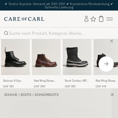
✔
Gratis-Express-Versand ab 300 CHF
✔
Kostenlose Rücksendung
✔
Schnelle Lieferung
Suche
Solovair 8 Eye
Red Wing Shoes
Sorel Caribou WP
Red Wing Shoes
Derby Boot Black
Roughneck Boot
Felt Lined Leather
Blacksmith Boot
CHF 220
CHF 390
CHF 220
CHF 410
Shine
Briar Oil Slick
Boots Black
Black Prairie
Leather
SCHUHE
/
BOOTS
/
SCHNÜRBOOTS