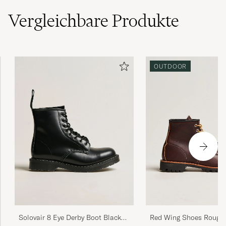
Funkar fint på vintertid och under hösten.
Vergleichbare
Produkte
Något sämre grepp undertill om halt ute
vintertid. Rekommenderar att gå upp en
skostorlek.
DANIEL S
GEKAUFT AM AUF CAREOFCARL.SE
OUTDOOR
Solovair 8 Eye Derby Boot Black
Red Wing Shoes Rough