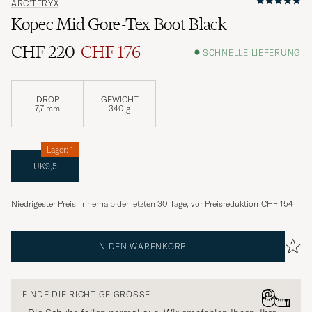
ARC'TERYX
Kopec Mid Gore-Tex Boot Black
CHF 220
CHF 176
SCHNELLE LIEFERUNG
DROP
GEWICHT
7,7 mm
340 g
Lager: 1
UK9,5
Niedrigester Preis, innerhalb der letzten 30 Tage, vor Preisreduktion
CHF 154
IN DEN WARENKORB
FINDE DIE RICHTIGE GRÖSSE