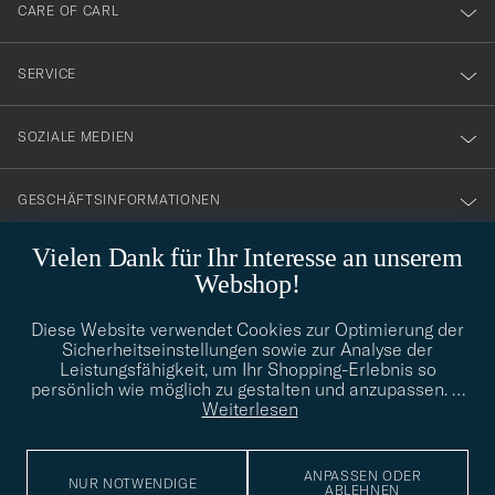
till
CARE OF CARL
vårt
nyhetsbrev!
SERVICE
SOZIALE MEDIEN
GESCHÄFTSINFORMATIONEN
Vielen Dank für Ihr Interesse an unserem
Webshop!
STILBERATUNG
Diese Website verwendet Cookies zur Optimierung der
Benötigen Sie Hilfe bei der Suche nach Ihrem persönlichen Stil?
Sicherheitseinstellungen sowie zur Analyse der
Wenden Sie sich an uns, wir helfen Ihnen gerne weiter!
Leistungsfähigkeit, um Ihr Shopping-Erlebnis so
persönlich wie möglich zu gestalten und anzupassen.
…
info@careofcarl.de
STILBERATUNG
Weiterlesen
ANPASSEN ODER
NUR NOTWENDIGE
ABLEHNEN