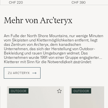
Shine
Briar Oil Slick Leather
CHF 220
CHF 390
Mehr von Arc'teryx
Am Fuße der North Shore Mountains, nur wenige Minuten
vom Skipisten und Klettermöglilchkeiten entfernt, liegt
das Zentrum von Arc'teryx, dem kanadischen
Unternehmen, das sich der Herstellung von Outdoor-
Bekleidung und rauen Umgebungen widmet. Das
Unternehmen wurde 1991 von einer Gruppe engagierter
Kletterer mit Sinn für die Notwendigkeit gegründet:
einfache Lösungen für komplexe Herausforderungen und
Produkte, die es dem Ausübenden ermöglichen,
ZU ARC'TERYX
unabhängig von äußeren Bedingungen in dem Moment zu
leben. Die Nachbarschaft ist ein ausgezeichnetes
Testlabor, und Arc'teryx widmet sich der Entwicklung von
Produkten, die über einen längeren Zeitraum hinweg eine
OUTDOOR
OUTDOOR
über den Erwartungen liegende Leistung erbringen, wobei
der Mensch im Mittelpunkt stehen.