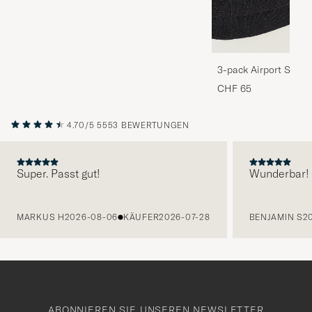
3-pack Airport Socks
Melange
CHF 65
4.70/5
5553 BEWERTUNGEN
Super. Passt gut!
Wunderbar!
VORHERIGE
MARKUS H
2026-08-06
KÄUFER
2026-07-28
BENJAMIN S
2
ABONNIEREN SIE UNSEREN NEWSLETTER