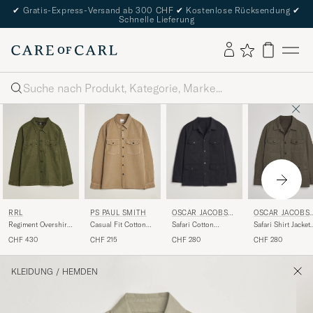
✔
Gratis-Express-Versand ab 300 CHF
✔
Kostenlose Rücksendung
✔
Schnelle Lieferung
Suche
OSCAR JACOBSO
RRL
PS PAUL SMITH
OSCAR JACOBS
N
N
Safari Cotton
Regiment Overshirt
Casual Fit Cotton
Safari Shirt Jacket
Overshirt Navy
Olive
Overshirt Beige
Olive
CHF 280
CHF 430
CHF 215
CHF 280
KLEIDUNG
/
HEMDEN