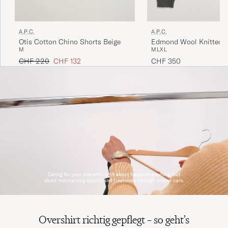
A.P.C.
A.P.C.
Otis Cotton Chino Shorts Beige
Edmond Wool Knitted 
M
M
L
XL
Anthracite Melange
Regulärer Preis
Reduzierter Preis
CHF 220
CHF 132
CHF 350
Overshirt richtig gepflegt – so geht’s