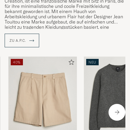
Création, ist eine französische Marke mit Sitz in Paris, die
für ihre minimalistische und coole Freizeitkleidung
bekannt geworden ist. Mit einem Hauch von
Arbeitskleidung und urbanem Flair hat der Designer Jean
Touitou eine Marke aufgebaut, die auf einfachen und
leicht zu tragenden Kleidungsstücken basiert, eine
Reaktion auf die auffälligeres Mode - Kleidungsstücke,
die die Persönlichkeit des Trägers unterstreichen, anstatt
ZU A.P.C.
sie zu überschatten.
40%
NEU